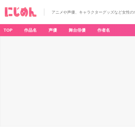
「ポ
ケ
ッ
アニメや声優、キャラクターグッズなど女性の
ト
モ
ン
ス
タ
TOP
作品名
声優
舞台俳優
作者名
ー
×
プ
ロ
ン
ト」
名
探
偵
ピ
カ
チ
ュ
ウ
の
ピ
カ
ッ
と
ひ
ら
め
く
ミ
ル
ク
コ
ー
ヒ
ー
-
ア
ニ
メ
情