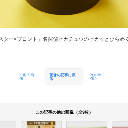
スター×プロント」名探偵ピカチュウのピカッとひらめ
< 前の画
次の画
画像の記事に戻
像
像 >
る
この記事の他の画像（全9枚）