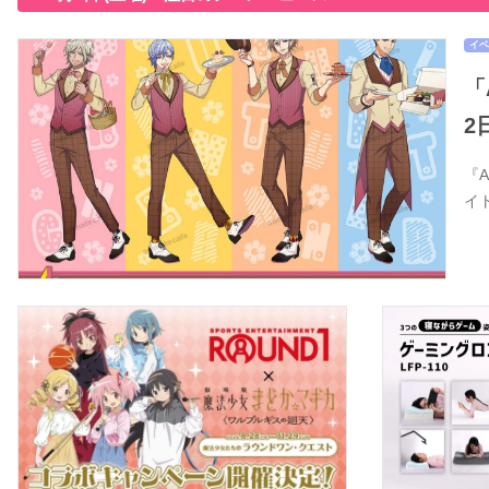
イベ
「
2
『
イ