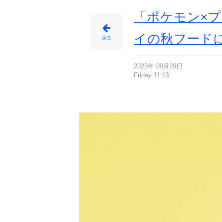
報
サ
イ
「ポケモン×プ
ト
に
じ
め
イの秋フード
ん
戻る
2023年 09月29日
Friday 11:13