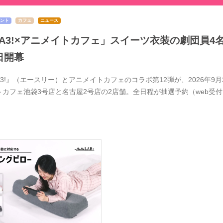
ント
カフェ
ニュース
A3!×アニメイトカフェ」スイーツ衣装の劇団員4
日開幕
A3!』（エースリー）とアニメイトカフェのコラボ第12弾が、2026年
トカフェ池袋3号店と名古屋2号店の2店舗。全日程が抽選予約（web受