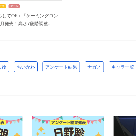
ッズ
ゲーム
してOK♪ 「ゲーミングロン
月発売！高さ7段階調整...
まゆ
ちいかわ
アンケート結果
ナガノ
キャラ一覧