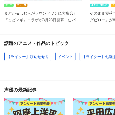
フェア
ニュース
オタ活・推し活
グ
まどか＆ほむらがラウンドワンに大集合♪
そのまま寝落ち
『まどマギ』コラボが8月28日開幕！缶バ...
グピロー」が8
話題のアニメ・作品のトピック
【ライター】渡辺せせり
イベント
【ライター】七瀬
声優の最新記事