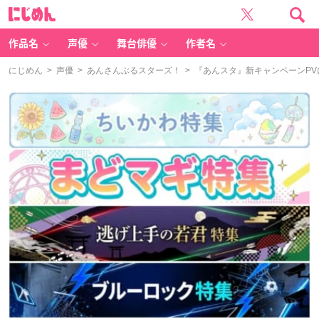
に
じ
め
ん
作品名
声優
舞台俳優
作者名
にじめん
>
声優
>
あんさんぶるスターズ！
> 『あんスタ』新キャンペーンP