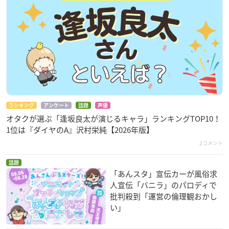
ランキング
アンケート
話題
声優
オタクが選ぶ「逢坂良太が演じるキャラ」ランキングTOP10！
1位は『ダイヤのA』沢村栄純【2026年版】
2コメント
話題
「あんスタ」宣伝カーが風俗求
人宣伝「バニラ」のパロディで
批判殺到「運営の倫理観おかし
い」