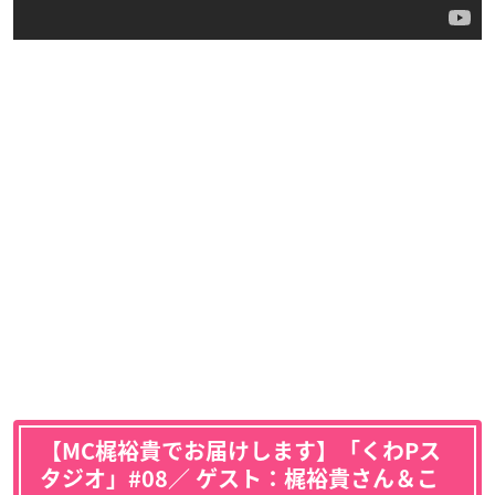
【MC梶裕貴でお届けします】「くわPス
タジオ」#08／ ゲスト：梶裕貴さん＆こ