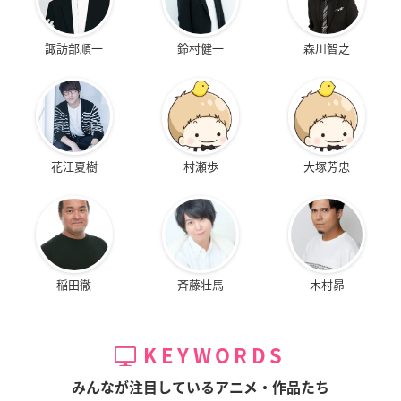
諏訪部順一
鈴村健一
森川智之
花江夏樹
村瀬歩
大塚芳忠
稲田徹
斉藤壮馬
木村昴
KEYWORDS
みんなが注目しているアニメ・作品たち