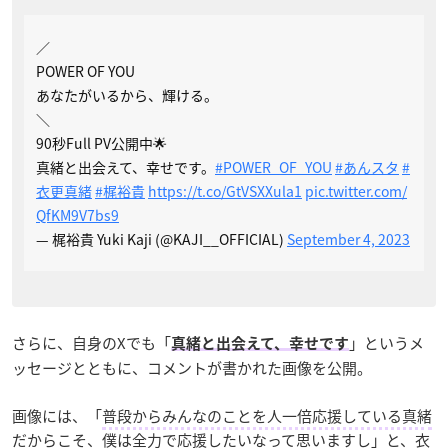
／
POWER OF YOU
あなたがいるから、輝ける。
＼
90秒Full PV公開中🌟
真緒と出会えて、幸せです。
#POWER_OF_YOU
#あんスタ
#
衣更真緒
#梶裕貴
https://t.co/GtVSXXula1
pic.twitter.com/
QfKM9V7bs9
— 梶裕貴 Yuki Kaji (@KAJI__OFFICIAL)
September 4, 2023
さらに、自身のXでも「
」というメ
真緒と出会えて、幸せです
ッセージとともに、コメントが書かれた画像を公開。
画像には、「
普段からみんなのことを人一倍応援している真緒
だからこそ、僕は全力で応援したいなって思いますし
」と、衣