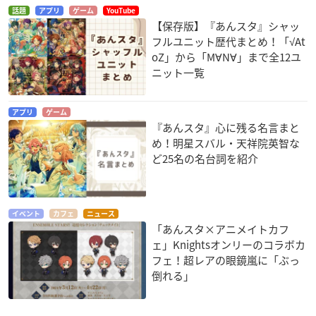
話題
アプリ
ゲーム
YouTube
【保存版】『あんスタ』シャッ
フルユニット歴代まとめ！「√At
oZ」から「M∀N∀」まで全12ユ
ニット一覧
アプリ
ゲーム
『あんスタ』心に残る名言まと
め！明星スバル・天祥院英智な
ど25名の名台詞を紹介
イベント
カフェ
ニュース
「あんスタ×アニメイトカフ
ェ」Knightsオンリーのコラボカ
フェ！超レアの眼鏡嵐に「ぶっ
倒れる」