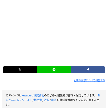
記事の内容について報告する
このページは
kusuguru株式会社
のにじめん編集部が作成・配信しています。
あ
んさんぶるスターズ！
/
梶裕貴
/
話題
/
声優
の最新情報はリンク先をご覧くださ
い。