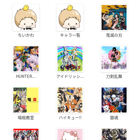
ちいかわ
キャラ一覧
鬼滅の刃
HUNTER...
アイドリッシ...
刀剣乱舞
暗殺教室
ハイキュー!!
銀魂