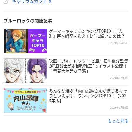
キャラウムカフェ X
— キャラウムカフェ 「おそ松さん」カフェ2023/8/1
（火）～9/1（金） (@CHARAUM_CAFE)
August 30, 2023
ブルーロックの関連記事
ゲーマーキャラランキングTOP10！『A
3!』茅ヶ崎至を抑えて1位に輝いたのは？
2023年8月26日
映画『ブルーロック エピ凪』石川俊介監督
が“凪誠士郎＆御影玲王”のイラスト公開！
「青春大爆発な予感」
2023年8月18日
みんなが選ぶ「内山昂輝さんが演じるキャ
ラといえば？」ランキングTOP10！【202
3年版】
2023年8月16日
もっと見る