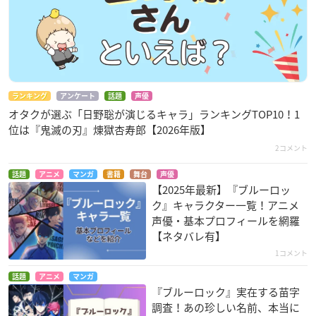
ランキング
アンケート
話題
声優
オタクが選ぶ「日野聡が演じるキャラ」ランキングTOP10！1
位は『鬼滅の刃』煉󠄁獄杏寿郎【2026年版】
2コメント
話題
アニメ
マンガ
書籍
舞台
声優
【2025年最新】『ブルーロッ
ク』キャラクター一覧！アニメ
声優・基本プロフィールを網羅
【ネタバレ有】
1コメント
話題
アニメ
マンガ
『ブルーロック』実在する苗字
調査！あの珍しい名前、本当に