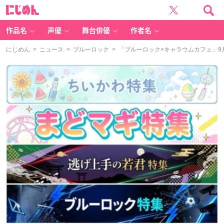
に
じ
め
ん
作品名
声優
舞台俳優
作者名
にじめん
>
ニュース
>
ブルーロック
> 「ブルーロック×キャラウムカフェ」