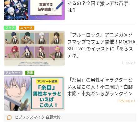
あるの？全国で激レアな苗字
は？
フェア
ニュース
『ブルーロック』アニメガ×ソ
フマップでフェア開催！MOCHA
SUIT ver.のイラストに「あらス
テキ」
1コメント
アンケート
話題
「糸目」の男性キャラクターと
いえばこの人！不二周助・白膠
木簓・市丸ギンらがランクイン
125コメント
ヒプノシスマイク 白膠木簓