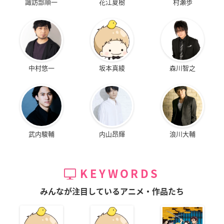
諏訪部順一
花江夏樹
村瀬歩
中村悠一
坂本真綾
森川智之
武内駿輔
内山昂輝
浪川大輔
KEYWORDS
みんなが注目しているアニメ・作品たち