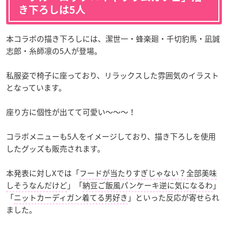
き下ろしは5人
本コラボの描き下ろしには、潔世一・蜂楽廻・千切豹馬・凪誠
志郎・糸師凛の5人が登場。
私服姿で椅子に座っており、リラックスした雰囲気のイラスト
となっています。
座り方に個性が出てて可愛い〜〜〜！
コラボメニューも5人をイメージしており、描き下ろしを使用
したグッズも販売されます。
本発表に対しXでは「
フードが当たりすぎじゃない？全部美味
しそうなんだけど
」「
納豆ご飯風パンケーキ逆に気になるわ
」
「
ニットカーディガン着てる男好き
」といった反応が寄せられ
ました。