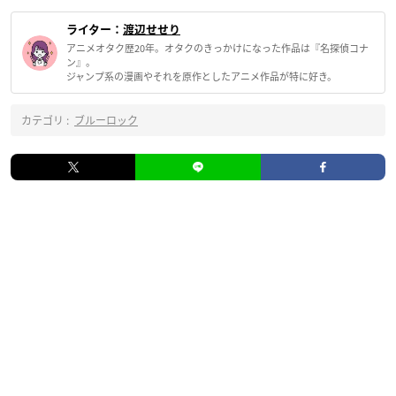
ライター：
渡辺せせり
アニメオタク歴20年。オタクのきっかけになった作品は『名探偵コナ
ン』。
ジャンプ系の漫画やそれを原作としたアニメ作品が特に好き。
カテゴリ :
ブルーロック