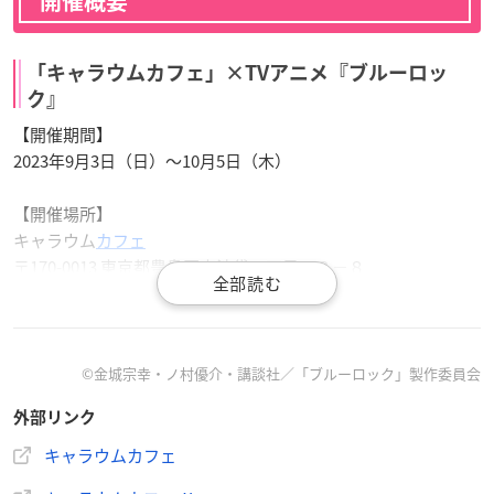
開催概要
「キャラウムカフェ」×TVアニメ『ブルーロッ
ク』
【開催期間】
2023年9月3日（日）～10月5日（木）
【開催場所】
キャラウム
カフェ
〒170-0013 東京都豊島区東池袋３丁目１３−８
©金城宗幸・ノ村優介・講談社／「ブルーロック」製作委員会
#ブルーロック
コラボカフェ開催決定🎉🎉
外部リンク
期間：9月3日（日）～ 10月5日（木）
等身絵柄グッズを発売いたします。
#キャラウムカフェ
#
キャラウムカフェ
キャラウム
#エゴい
pic.twitter.com/4rOxfduQyh