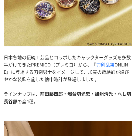
日本各地の伝統工芸品とコラボしたキャラクターグッズを多数
手がけてきたPREMICO（プレミコ）から、『
刀剣乱舞
ONLIN
E』に登場する刀剣男士をイメージして、加賀の蒔絵師が煌び
やかな装飾を施した懐中時計が登場しました。
ラインナップは、
前田藤四郎・燭台切光忠・加州清光・へし切
の全4種。
長谷部