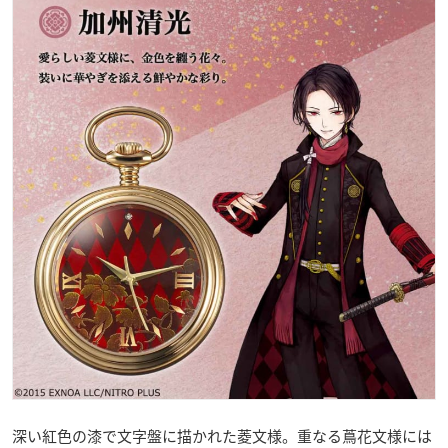
深い紅色の漆で文字盤に描かれた菱文様。重なる蔦花文様には