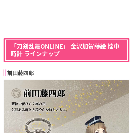
「刀剣乱舞ONLINE」 金沢加賀蒔絵 懐中
時計 ラインナップ
前田藤四郎