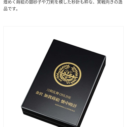
煌めく蒔絵の銀砂子や刀剣を模した秒針も粋な、実戦向きの逸
品です。