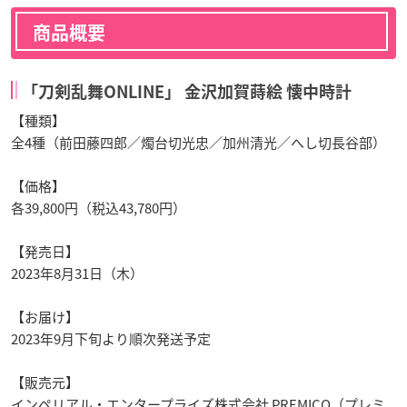
商品概要
「刀剣乱舞ONLINE」 金沢加賀蒔絵 懐中時計
【種類】
全4種（前田藤四郎／燭台切光忠／加州清光／へし切長谷部）
【価格】
各39,800円（税込43,780円）
【発売日】
2023年8月31日（木）
【お届け】
2023年9月下旬より順次発送予定
【販売元】
インペリアル・エンタープライズ株式会社 PREMICO（プレミ