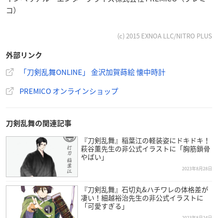
コ）
(c) 2015 EXNOA LLC/NITRO PLUS
外部リンク
「刀剣乱舞ONLINE」 金沢加賀蒔絵 懐中時計
PREMICO オンラインショップ
刀剣乱舞の関連記事
『刀剣乱舞』稲葉江の軽装姿にドキドキ！
萩谷薫先生の非公式イラストに「胸筋鎖骨
やばい」
2023年8月28日
『刀剣乱舞』石切丸&ハチワレの体格差が
凄い！細越裕治先生の非公式イラストに
「可愛すぎる」
2023年8月24日