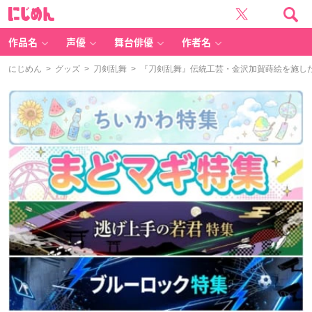
に
じ
め
ん
作品名
声優
舞台俳優
作者名
にじめん
>
グッズ
>
刀剣乱舞
> 『刀剣乱舞』伝統工芸・金沢加賀蒔絵を施し