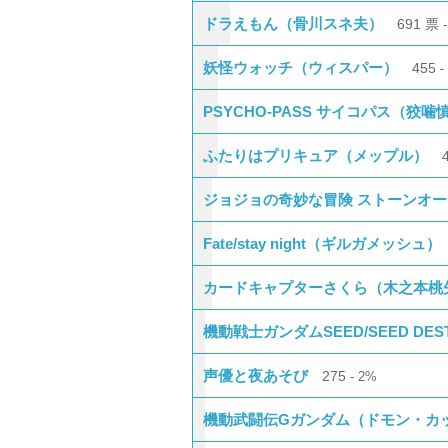
ドラえもん（骨川スネ夫）
691
票
妖怪ウォッチ（ウィスパー）
455
PSYCHO-PASS サイコパス（狡噛
ふたりはプリキュア（メップル）
ジョジョの奇妙な冒険 ストーンオ
Fate/stay night（ギルガメッシュ）
カードキャプターさくら（木之本桃
機動戦士ガンダムSEED/SEED DE
声優と夜あそび
275
2%
機動武闘伝Gガンダム（ドモン・カ