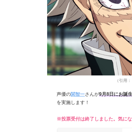
（引用：
声優の
関智一
さんが
9月8日にお誕
を実施します！
※投票受付は終了しました。気にな