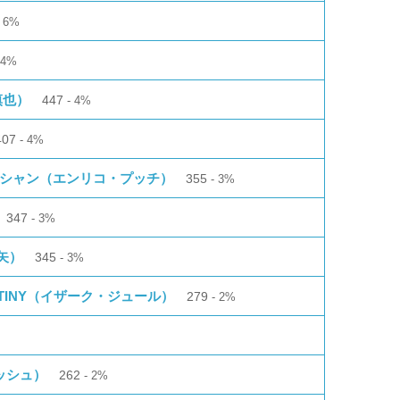
6%
4%
慎也）
447
4%
407
4%
ーシャン（エンリコ・プッチ）
355
3%
347
3%
矢）
345
3%
STINY（イザーク・ジュール）
279
2%
ッシュ）
262
2%