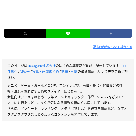
記事の内容について報告する
このページは
kusuguru株式会社
のにじめん編集部が作成・配信しています。
白
井悠介
/
関智一
/
写真・画像まとめ
/
話題
/
声優
の最新情報はリンク先をご覧くだ
さい。
アニメ・ゲーム・漫画などの2次元コンテンツや、声優・舞台・俳優などの情
報・話題をお届けする情報メディア「にじめん」。
女性向けアニメをはじめ、少年アニメやキャラクター作品、VTuberなどストリー
マーにも幅を広げ、オタクが気になる情報を幅広くお届けしています。
さらに、アンケート・ランキング・オタ活（推し活）お役立ち情報など、女性オ
タクがワクワク楽しめるようなコンテンツも発信しています。