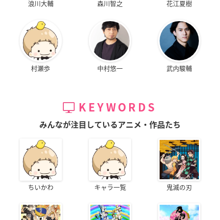
浪川大輔
森川智之
花江夏樹
村瀬歩
中村悠一
武内駿輔
KEYWORDS
みんなが注目しているアニメ・作品たち
ちいかわ
キャラ一覧
鬼滅の刃