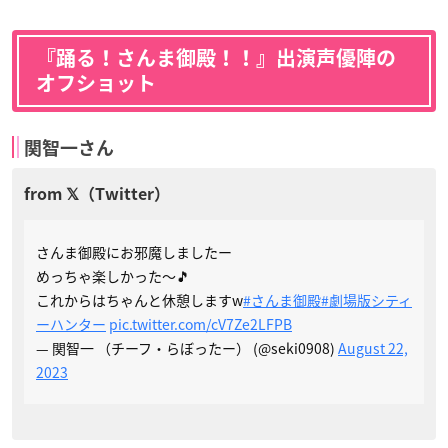
『踊る！さんま御殿！！』出演声優陣の
オフショット
関智一さん
さんま御殿にお邪魔しましたー
めっちゃ楽しかった〜🎵
これからはちゃんと休憩しますw
#さんま御殿
#劇場版シティ
ーハンター
pic.twitter.com/cV7Ze2LFPB
— 関智一 （チーフ・らぼったー） (@seki0908)
August 22,
2023