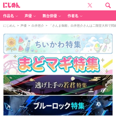
に
じ
め
ん
作品名
声優
舞台俳優
作者名
にじめん
>
声優
>
白井悠介
> 「さんま御殿」白井悠介さんは二階堂大和で悶