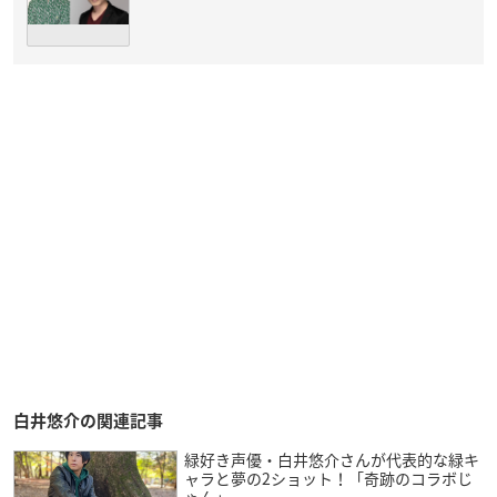
白井悠介の関連記事
緑好き声優・白井悠介さんが代表的な緑キ
ャラと夢の2ショット！「奇跡のコラボじ
ゃん」