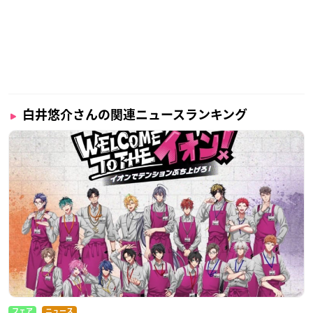
白井悠介さんの関連ニュースランキング
フェア
ニュース