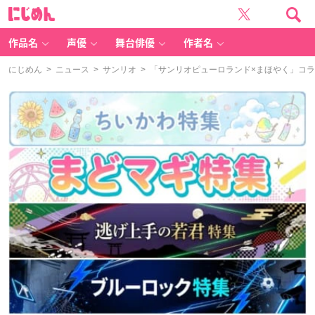
に
じ
め
ん
作品名
声優
舞台俳優
作者名
にじめん
>
ニュース
>
サンリオ
> 「サンリオピューロランド×まほやく」コ