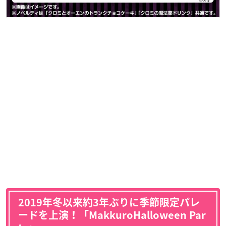
2019年冬以来約3年ぶりに季節限定パレ
ードを上演！「MakkuroHalloween Par