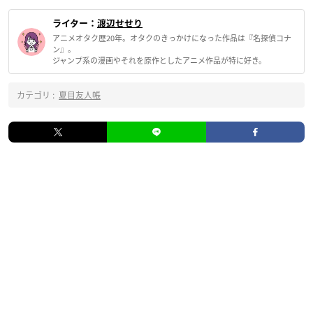
ライター：
渡辺せせり
アニメオタク歴20年。オタクのきっかけになった作品は『名探偵コナ
ン』。
ジャンプ系の漫画やそれを原作としたアニメ作品が特に好き。
カテゴリ :
夏目友人帳