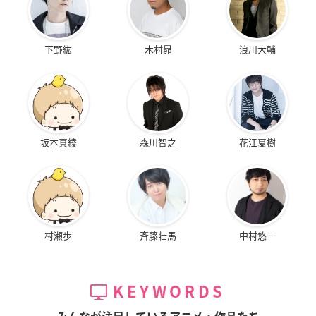
下野紘
木村昴
浪川大輔
坂本真綾
森川智之
花江夏樹
村瀬歩
斉藤壮馬
中村悠一
KEYWORDS