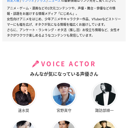
目友人帳
/
サンリオ
/
グッズ
/
ニュース
の最新情報はリンク先をご覧ください。
アニメ・ゲーム・漫画などの2次元コンテンツや、声優・舞台・俳優などの情
報・話題をお届けする情報メディア「にじめん」。
女性向けアニメをはじめ、少年アニメやキャラクター作品、VTuberなどストリー
マーにも幅を広げ、オタクが気になる情報を幅広くお届けしています。
さらに、アンケート・ランキング・オタ活（推し活）お役立ち情報など、女性オ
タクがワクワク楽しめるようなコンテンツも発信しています。
VOICE ACTOR
みんなが気になっている声優さん
速水奨
宮野真守
諏訪部順一