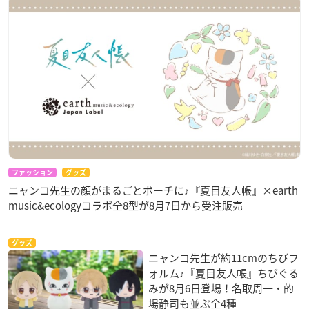
ファッション
グッズ
ニャンコ先生の顔がまるごとポーチに♪『夏目友人帳』×earth
music&ecologyコラボ全8型が8月7日から受注販売
グッズ
ニャンコ先生が約11cmのちびフ
ォルム♪『夏目友人帳』ちびぐる
みが8月6日登場！名取周一・的
場静司も並ぶ全4種