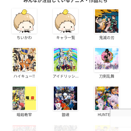
みんなが注目しているアニメ・作品たち
ちいかわ
キャラ一覧
鬼滅の刃
ハイキュー!!
アイドリッシ...
刀剣乱舞
暗殺教室
銀魂
HUNTER...