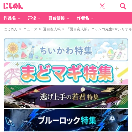
に
じ
め
ん
作品名
声優
舞台俳優
作者名
にじめん
>
ニュース
>
夏目友人帳
> 『夏目友人帳』ニャンコ先生×サンリオ