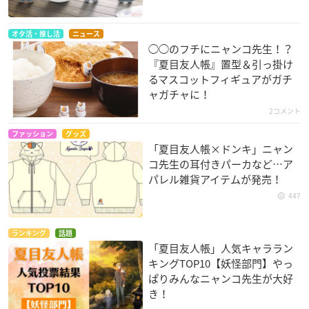
オタ活・推し活
ニュース
◯◯のフチにニャンコ先生！？
『夏目友人帳』置型＆引っ掛け
るマスコットフィギュアがガチ
ャガチャに！
2コメント
ファッション
グッズ
「夏目友人帳×ドンキ」ニャン
コ先生の耳付きパーカなど…ア
パレル雑貨アイテムが発売！
447
ランキング
話題
「夏目友人帳」人気キャララン
キングTOP10【妖怪部門】やっ
ぱりみんなニャンコ先生が大好
き！