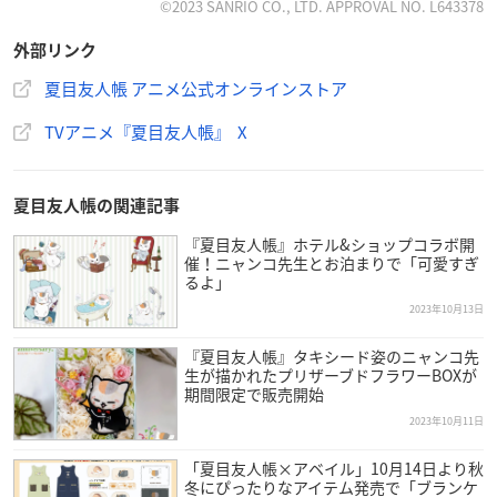
©2023 SANRIO CO., LTD. APPROVAL NO. L643378
外部リンク
夏目友人帳 アニメ公式オンラインストア
TVアニメ『夏目友人帳』 X
夏目友人帳の関連記事
『夏目友人帳』ホテル&ショップコラボ開
催！ニャンコ先生とお泊まりで「可愛すぎ
るよ」
2023年10月13日
『夏目友人帳』タキシード姿のニャンコ先
生が描かれたプリザーブドフラワーBOXが
期間限定で販売開始
2023年10月11日
「夏目友人帳×アベイル」10月14日より秋
冬にぴったりなアイテム発売で「ブランケ