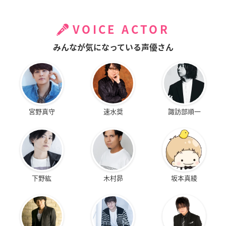
VOICE ACTOR
みんなが気になっている声優さん
宮野真守
速水奨
諏訪部順一
下野紘
木村昴
坂本真綾