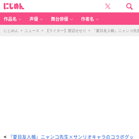
「夏
に
目
じ
友
め
人
ん
帳
×
作品名
声優
舞台俳優
作者名
サ
ン
リ
オ」
にじめん
>
ニュース
>
【ライター】渡辺せせり
>
『夏目友人帳』ニャンコ先
特
典
-
ア
ニ
メ
情
報
サ
イ
ト
に
じ
め
ん
『夏目友人帳』ニャンコ先生×サンリオキャラのコラボグッ
<