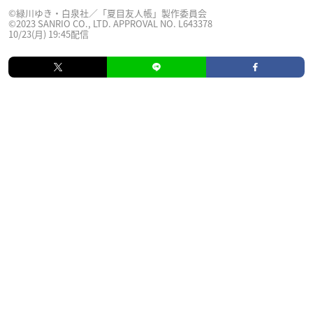
©緑川ゆき・白泉社／「夏目友人帳」製作委員会
©2023 SANRIO CO., LTD. APPROVAL NO. L643378
10/23(月) 19:45配信