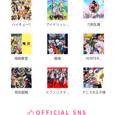
ハイキュー!!
アイドリッシ...
刀剣乱舞
暗殺教室
銀魂
HUNTER...
呪術廻戦
ヒプノシスマ...
テニスの王子様
OFFICIAL SNS