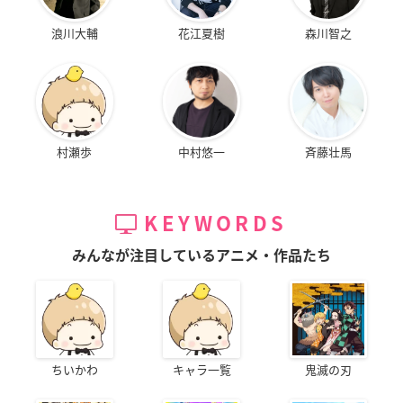
浪川大輔
花江夏樹
森川智之
村瀬歩
中村悠一
斉藤壮馬
KEYWORDS
みんなが注目しているアニメ・作品たち
ちいかわ
キャラ一覧
鬼滅の刃