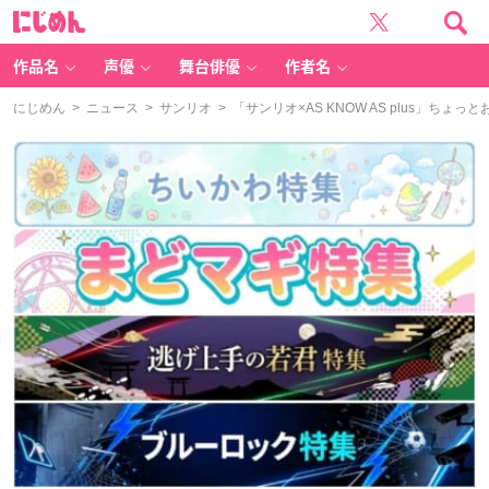
に
じ
め
ん
作品名
声優
舞台俳優
作者名
にじめん
>
ニュース
>
サンリオ
> 「サンリオ×AS KNOW AS plus」