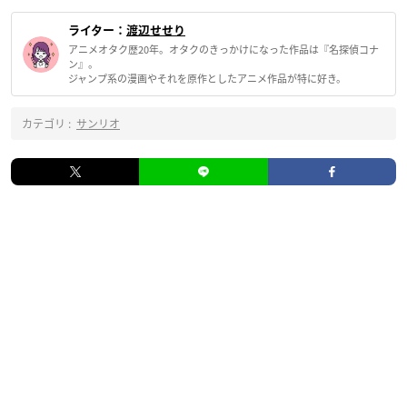
ライター：
渡辺せせり
アニメオタク歴20年。オタクのきっかけになった作品は『名探偵コナ
ン』。
ジャンプ系の漫画やそれを原作としたアニメ作品が特に好き。
カテゴリ :
サンリオ