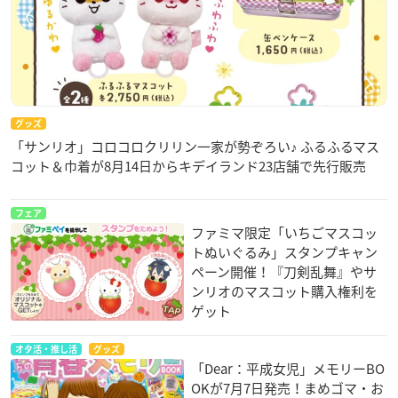
グッズ
「サンリオ」コロコロクリリン一家が勢ぞろい♪ ふるふるマス
コット＆巾着が8月14日からキデイランド23店舗で先行販売
フェア
ファミマ限定「いちごマスコッ
トぬいぐるみ」スタンプキャン
ペーン開催！『刀剣乱舞』やサ
ンリオのマスコット購入権利を
ゲット
オタ活・推し活
グッズ
「Dear：平成女児」メモリーBO
OKが7月7日発売！まめゴマ・お