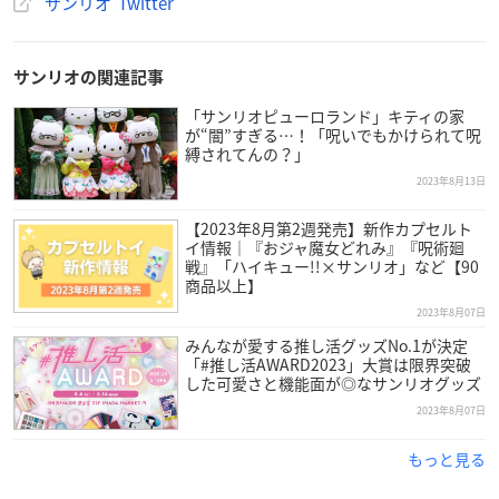
サンリオ Twitter
サンリオの関連記事
「サンリオピューロランド」キティの家
が“闇”すぎる…！「呪いでもかけられて呪
縛されてんの？」
2023年8月13日
【2023年8月第2週発売】新作カプセルト
イ情報｜『おジャ魔女どれみ』『呪術廻
戦』「ハイキュー!!×サンリオ」など【90
商品以上】
2023年8月07日
みんなが愛する推し活グッズNo.1が決定
「#推し活AWARD2023」大賞は限界突破
した可愛さと機能面が◎なサンリオグッズ
2023年8月07日
もっと見る