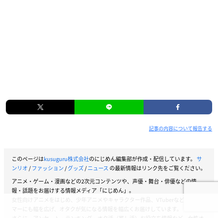
記事の内容について報告する
このページは
kusuguru株式会社
のにじめん編集部が作成・配信しています。
サ
ンリオ
/
ファッション
/
グッズ
/
ニュース
の最新情報はリンク先をご覧ください。
アニメ・ゲーム・漫画などの2次元コンテンツや、声優・舞台・俳優などの情
報・話題をお届けする情報メディア「にじめん」。
女性向けアニメをはじめ、少年アニメやキャラクター作品、VTuberなどストリー
マーにも幅を広げ、オタクが気になる情報を幅広くお届けしています。