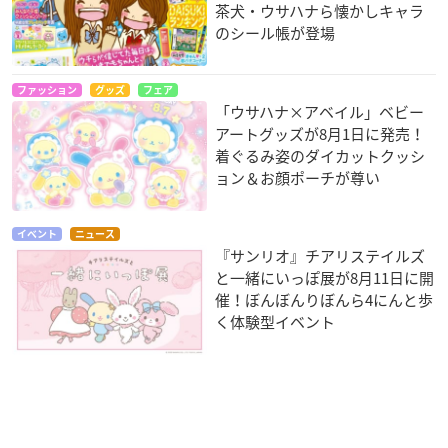
茶犬・ウサハナら懐かしキャラ
のシール帳が登場
ファッション
グッズ
フェア
「ウサハナ×アベイル」ベビー
アートグッズが8月1日に発売！
着ぐるみ姿のダイカットクッシ
ョン＆お顔ポーチが尊い
イベント
ニュース
『サンリオ』チアリステイルズ
と一緒にいっぽ展が8月11日に開
催！ぼんぼんりぼんら4にんと歩
く体験型イベント