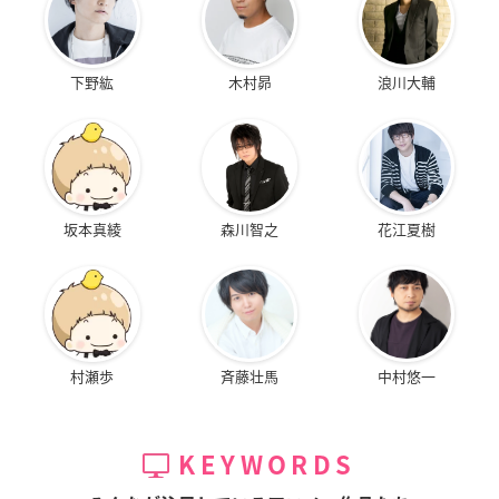
下野紘
木村昴
浪川大輔
坂本真綾
森川智之
花江夏樹
村瀬歩
斉藤壮馬
中村悠一
KEYWORDS