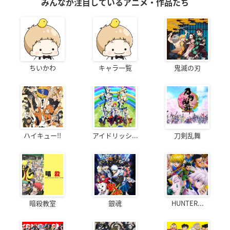
みんなが注目しているアニメ・作品たち
ちいかわ
キャラ一覧
鬼滅の刃
ハイキュー!!
アイドリッシ...
刀剣乱舞
暗殺教室
銀魂
HUNTER...