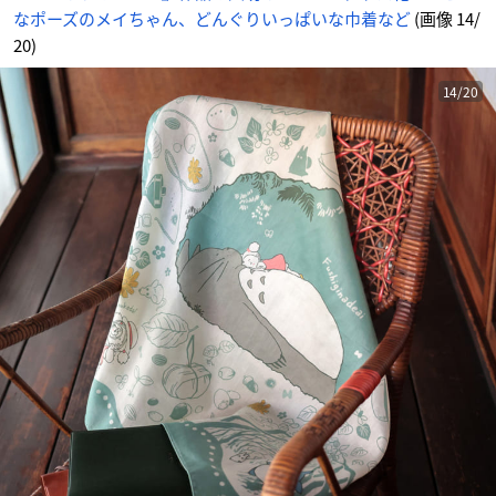
な
なポーズのメイちゃん、どんぐりいっぱいな巾着など
(画像 14/
ど
_
1
20)
4
番
目
の
14/20
画
像
-
ア
ニ
メ
情
報
サ
イ
ト
に
じ
め
ん