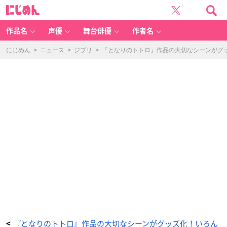
『と
に
な
じ
り
め
の
ん
ト
ト
作品名
声優
舞台俳優
作者名
ロ』
作
品
の
にじめん
>
ニュース
>
ジブリ
>
『となりのトトロ』作品の大切なシーンがグ
大
切
な
シ
ー
ン
が
グ
ッ
ズ
化！
い
ろ
ん
な
ポ
ー
ズ
の
メ
イ
ち
ゃ
ん、
ど
ん
ぐ
り
い
っ
ぱ
い
な
巾
『となりのトトロ』作品の大切なシーンがグッズ化！いろん
<
着