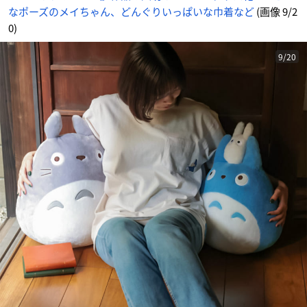
な
なポーズのメイちゃん、どんぐりいっぱいな巾着など
(画像 9/2
ど
_
9
0)
番
目
の
画
9/20
像
-
ア
ニ
メ
情
報
サ
イ
ト
に
じ
め
ん