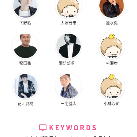
下野紘
大塚芳忠
速水奨
稲田徹
諏訪部順一
村瀬歩
花江夏樹
三宅健太
小林沙苗
KEYWORDS