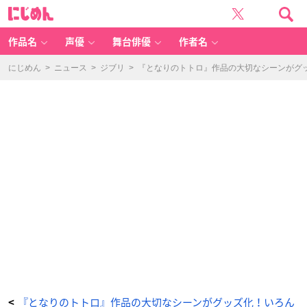
『と
に
な
じ
り
め
の
ん
ト
ト
作品名
声優
舞台俳優
作者名
ロ』
作
品
の
にじめん
>
ニュース
>
ジブリ
>
『となりのトトロ』作品の大切なシーンがグ
大
切
な
シ
ー
ン
が
グ
ッ
ズ
化！
い
ろ
ん
な
ポ
ー
ズ
の
メ
イ
ち
ゃ
ん、
ど
ん
ぐ
り
い
っ
ぱ
い
な
巾
『となりのトトロ』作品の大切なシーンがグッズ化！いろん
<
着