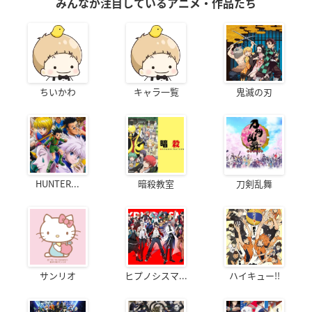
みんなが注目しているアニメ・作品たち
ちいかわ
キャラ一覧
鬼滅の刃
HUNTER...
暗殺教室
刀剣乱舞
サンリオ
ヒプノシスマ...
ハイキュー!!