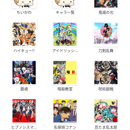
ちいかわ
キャラ一覧
鬼滅の刃
ハイキュー!!
アイドリッシ...
刀剣乱舞
銀魂
暗殺教室
呪術廻戦
ヒプノシスマ...
名探偵コナン
忍たま乱太郎