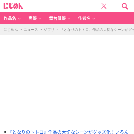
『と
に
な
じ
り
め
の
ん
ト
ト
作品名
声優
舞台俳優
作者名
ロ』
作
品
の
にじめん
>
ニュース
>
ジブリ
>
『となりのトトロ』作品の大切なシーンがグ
大
切
な
シ
ー
ン
が
グ
ッ
ズ
化！
い
ろ
ん
な
ポ
ー
ズ
の
メ
イ
ち
ゃ
ん、
ど
ん
ぐ
り
い
っ
ぱ
い
な
巾
『となりのトトロ』作品の大切なシーンがグッズ化！いろん
<
着