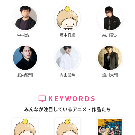
中村悠一
坂本真綾
森川智之
武内駿輔
内山昂輝
浪川大輔
KEYWORDS
みんなが注目しているアニメ・作品たち