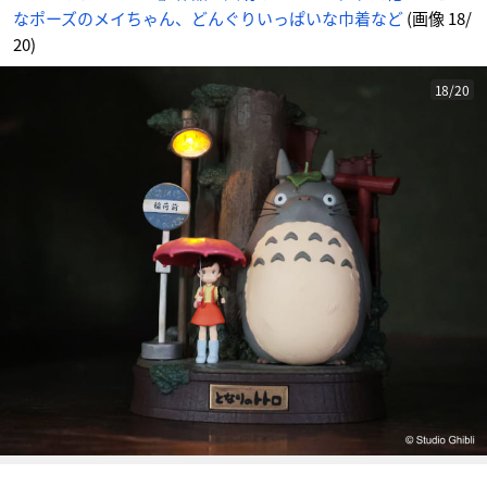
な
なポーズのメイちゃん、どんぐりいっぱいな巾着など
(画像 18/
ど
_
1
20)
8
番
目
の
18/20
画
像
-
ア
ニ
メ
情
報
サ
イ
ト
に
じ
め
ん