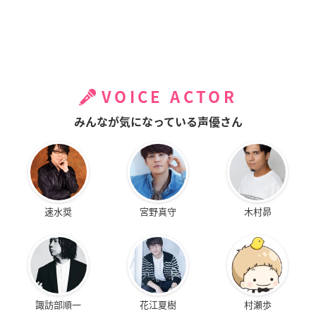
VOICE ACTOR
みんなが気になっている声優さん
速水奨
宮野真守
木村昴
諏訪部順一
花江夏樹
村瀬歩