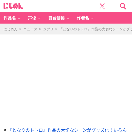
『と
に
な
じ
り
め
の
ん
ト
ト
作品名
声優
舞台俳優
作者名
ロ』
作
品
の
にじめん
>
ニュース
>
ジブリ
>
『となりのトトロ』作品の大切なシーンがグ
大
切
な
シ
ー
ン
が
グ
ッ
ズ
化！
い
ろ
ん
な
ポ
ー
ズ
の
メ
イ
ち
ゃ
ん、
ど
ん
ぐ
り
い
っ
ぱ
い
な
巾
『となりのトトロ』作品の大切なシーンがグッズ化！いろん
<
着