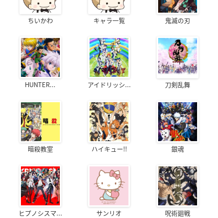
ちいかわ
キャラ一覧
鬼滅の刃
HUNTER...
アイドリッシ...
刀剣乱舞
暗殺教室
ハイキュー!!
銀魂
ヒプノシスマ...
サンリオ
呪術廻戦