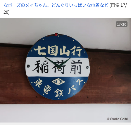
な
なポーズのメイちゃん、どんぐりいっぱいな巾着など
(画像 17/
ど
_
1
20)
7
番
目
の
17/20
画
像
-
ア
ニ
メ
情
報
サ
イ
ト
に
じ
め
ん