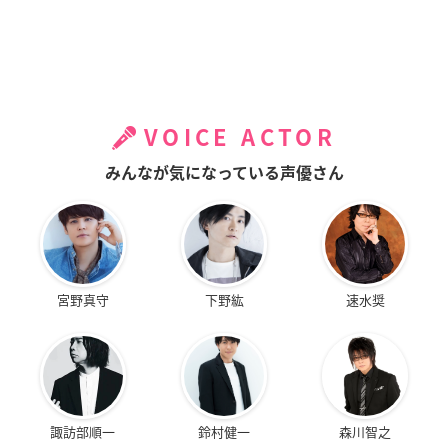
VOICE ACTOR
みんなが気になっている声優さん
宮野真守
下野紘
速水奨
諏訪部順一
鈴村健一
森川智之