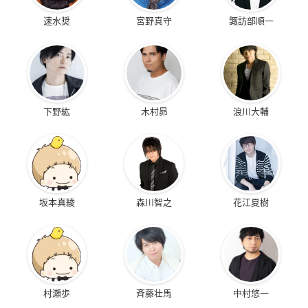
速水奨
宮野真守
諏訪部順一
下野紘
木村昴
浪川大輔
坂本真綾
森川智之
花江夏樹
村瀬歩
斉藤壮馬
中村悠一