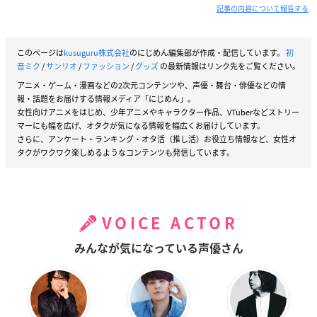
記事の内容について報告する
このページは
kusuguru株式会社
のにじめん編集部が作成・配信しています。
初
音ミク
/
サンリオ
/
ファッション
/
グッズ
の最新情報はリンク先をご覧ください。
アニメ・ゲーム・漫画などの2次元コンテンツや、声優・舞台・俳優などの情
報・話題をお届けする情報メディア「にじめん」。
女性向けアニメをはじめ、少年アニメやキャラクター作品、VTuberなどストリー
マーにも幅を広げ、オタクが気になる情報を幅広くお届けしています。
さらに、アンケート・ランキング・オタ活（推し活）お役立ち情報など、女性オ
タクがワクワク楽しめるようなコンテンツも発信しています。
VOICE ACTOR
みんなが気になっている声優さん