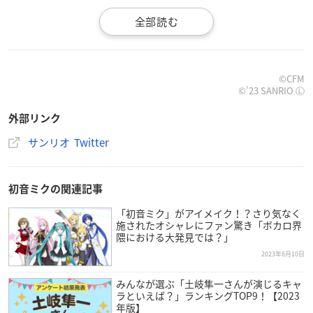
6/24（土）アベイルに
初音ミク
×シナモロールのアイテム
©CFM
©’23 SANRIO Ⓛ
が登場★Tシャツやグッズなどキュートなアイテムが盛りだ
くさん♪お気に入りをGETしてね☆店舗→
https://t.co/CPyX
外部リンク
hBKsoj
オンライン（同日12:00～）→
https://t.co/9TaM17
サンリオ Twitter
YANL
pic.twitter.com/7fcBa9KoRM
—
サンリオ
(@sanrio_news)
June 18, 2023
初音ミクの関連記事
「初音ミク」がアイメイク！？さり気なく
施されたオシャレにファン驚き「ボカロ界
隈における大発見では？」
2023年6月10日
みんなが選ぶ「土岐隼一さんが演じるキャ
ラといえば？」ランキングTOP9！【2023
年版】