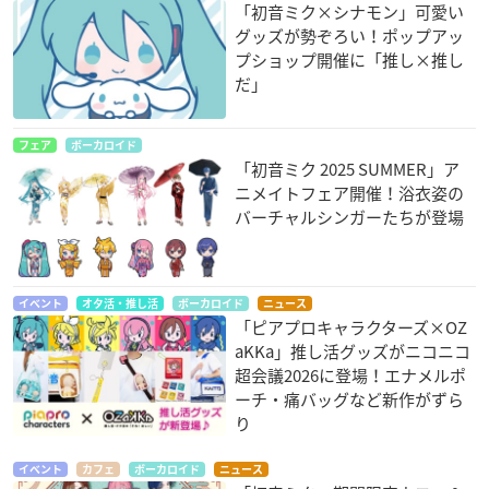
「初音ミク×シナモン」可愛い
グッズが勢ぞろい！ポップアッ
プショップ開催に「推し×推し
だ」
フェア
ボーカロイド
「初音ミク 2025 SUMMER」ア
ニメイトフェア開催！浴衣姿の
バーチャルシンガーたちが登場
イベント
オタ活・推し活
ボーカロイド
ニュース
「ピアプロキャラクターズ×OZ
aKKa」推し活グッズがニコニコ
超会議2026に登場！エナメルポ
ーチ・痛バッグなど新作がずら
り
イベント
カフェ
ボーカロイド
ニュース