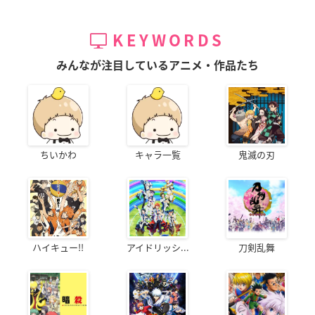
KEYWORDS
みんなが注目しているアニメ・作品たち
ちいかわ
キャラ一覧
鬼滅の刃
ハイキュー!!
アイドリッシ...
刀剣乱舞