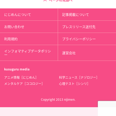
ページの先頭へ
にじめんについて
記事掲載について
お問い合わせ
プレスリリース送付先
利用規約
プライバシーポリシー
インフォマティブデータポリシ
運営会社
ー
kusuguru
media
アニメ情報［にじめん］
科学ニュース［ナゾロジー］
メンタルケア［ココロジー］
心理テスト［シンリ］
Copyright 2013 nijimen.