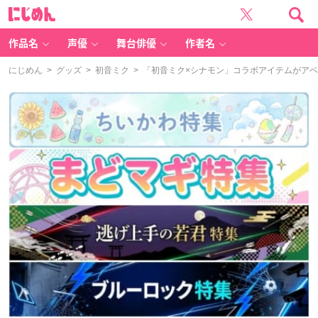
に
じ
め
ん
作品名
声優
舞台俳優
作者名
にじめん
>
グッズ
>
初音ミク
> 「初音ミク×シナモン」コラボアイテムがア