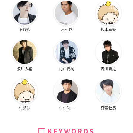
下野紘
木村昴
坂本真綾
浪川大輔
花江夏樹
森川智之
村瀬歩
中村悠一
斉藤壮馬
KEYWORDS