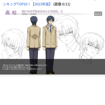
像
ンキングTOP10！【2023年版】
(画像 6/11)
-
ア
ニ
メ
情
6/11
報
サ
イ
ト
に
じ
め
ん