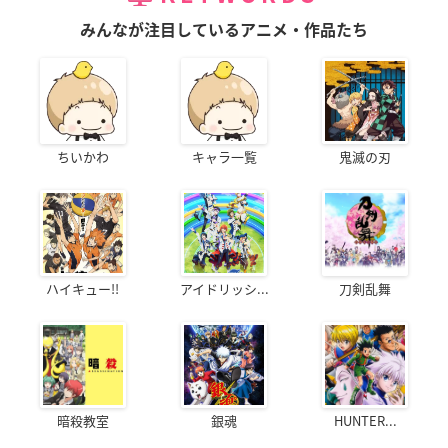
みんなが注目しているアニメ・作品たち
ちいかわ
キャラ一覧
鬼滅の刃
ハイキュー!!
アイドリッシ...
刀剣乱舞
暗殺教室
銀魂
HUNTER...