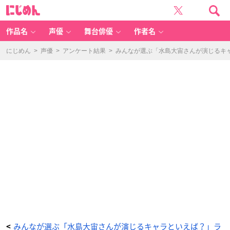
み
に
ん
じ
な
め
が
ん
選
ぶ
作品名
声優
舞台俳優
作者名
「水
島
大
宙
にじめん
>
声優
>
アンケート結果
>
みんなが選ぶ「水島大宙さんが演じるキャラ
さ
ん
が
演
じ
る
キ
ャ
ラ
と
い
え
ば？」
ラ
ン
キ
ン
グ
T
O
P
1
0！
【2
0
2
3
年
版】
_
6
番
目
の
みんなが選ぶ「水島大宙さんが演じるキャラといえば？」ラ
<
画