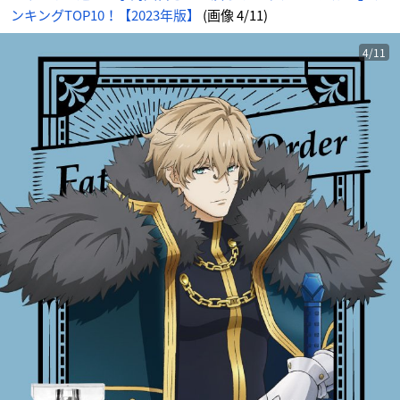
像
ンキングTOP10！【2023年版】
(画像 4/11)
-
ア
ニ
メ
情
4/11
報
サ
イ
ト
に
じ
め
ん