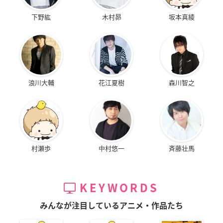
下野紘
木村昴
坂本真綾
浪川大輔
花江夏樹
森川智之
村瀬歩
中村悠一
斉藤壮馬
KEYWORDS
みんなが注目しているアニメ・作品たち