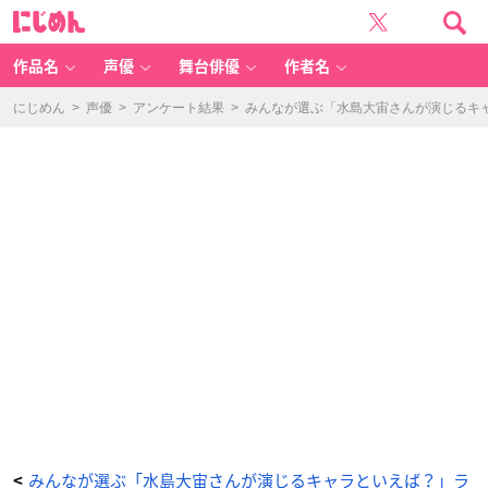
み
に
ん
じ
な
め
が
ん
選
ぶ
作品名
声優
舞台俳優
作者名
「水
島
大
宙
にじめん
>
声優
>
アンケート結果
>
みんなが選ぶ「水島大宙さんが演じるキャラ
さ
ん
が
演
じ
る
キ
ャ
ラ
と
い
え
ば？」
ラ
ン
キ
ン
グ
T
O
P
1
0！
【2
0
2
3
年
版】
_
4
番
目
の
みんなが選ぶ「水島大宙さんが演じるキャラといえば？」ラ
<
画