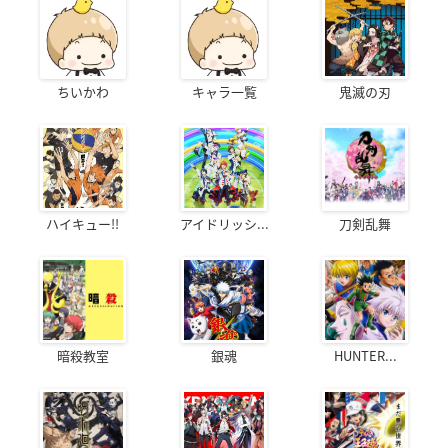
ちいかわ
キャラ一覧
鬼滅の刃
ハイキュー!!
アイドリッシ...
刀剣乱舞
暗殺教室
銀魂
HUNTER...