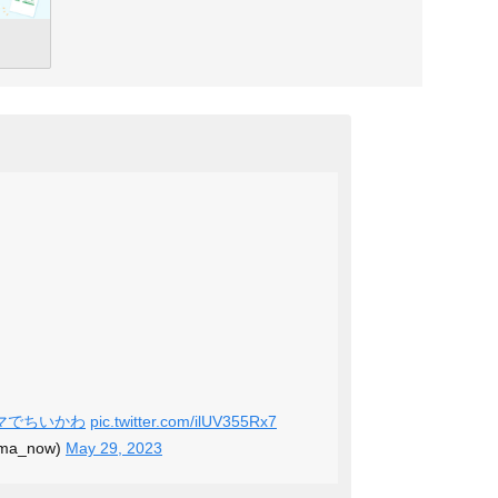
マでちいかわ
pic.twitter.com/ilUV355Rx7
a_now)
May 29, 2023