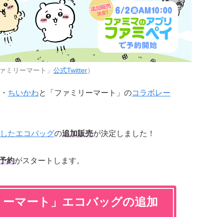
ァミリーマート」
公式Twitter
）
・
ちいかわ
と「ファミリーマート」の
コラボレー
したエコバッグ
の
追加販売
が決定しました！
B予約
がスタートします。
リーマート」エコバッグの追加