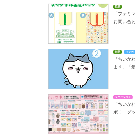
話題
「ファミ
お問い合
話題
マンガ
『ちいか
ます」「
ファッション
「ちいかわ
ボ！「グ