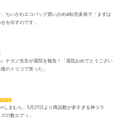
マ」ちいかわエコバッグ買い占め&転売多発で「まずは
わせを出すのです」
わ』ナガノ先生が退院を報告！「退院おめでとうござい
最後のトリコで笑った」
グッズ
×しまむら」5月27日より商品数が多すぎる神コラ
ッズの数エグっ」