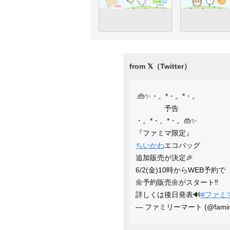
.👜✨・。*・。*・。
予告
・。*・。*・。👜✨
『ファミマ限定』
ちいかわ
エコバッグ
追加販売が決定🎉
6/2(金)10時からWEB予約で
🌼予約販売🌼がスタート‼
詳しくは後日発表🔊
#ファミ
— ファミリーマート (@famim