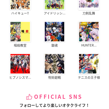
ハイキュー!!
アイドリッシ...
刀剣乱舞
暗殺教室
銀魂
HUNTER...
ヒプノシスマ...
呪術廻戦
テニスの王子様
OFFICIAL SNS
フォローしてより楽しいオタクライフ！