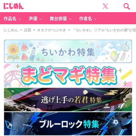
に
じ
め
ん
作品名
声優
舞台俳優
作者名
にじめん
>
話題
>
オタクのつぶやき
> 『ちいかわ』リアル“ちいかわの家”