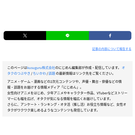
記事の内容について報告する
このページは
kusuguru株式会社
のにじめん編集部が作成・配信しています。
オ
タクのつぶやき
/
ちいかわ
/
話題
の最新情報はリンク先をご覧ください。
アニメ・ゲーム・漫画などの2次元コンテンツや、声優・舞台・俳優などの情
報・話題をお届けする情報メディア「にじめん」。
女性向けアニメをはじめ、少年アニメやキャラクター作品、VTuberなどストリー
マーにも幅を広げ、オタクが気になる情報を幅広くお届けしています。
さらに、アンケート・ランキング・オタ活（推し活）お役立ち情報など、女性オ
タクがワクワク楽しめるようなコンテンツも発信しています。