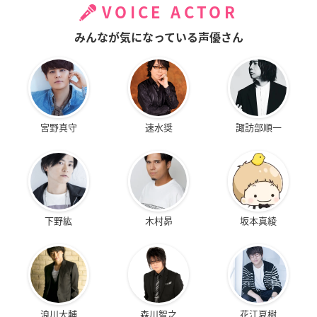
VOICE ACTOR
みんなが気になっている声優さん
宮野真守
速水奨
諏訪部順一
下野紘
木村昴
坂本真綾
浪川大輔
森川智之
花江夏樹