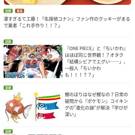
話題
食品
凄すぎるて工藤！『名探偵コナン』ファン作のクッキーがまる
で業者「これ手作り！！？」
話題
『ONE PIECE』と『ちいかわ』
はほぼ同じ世界観！？オタク
「結構シビアでエグい……」、
一般人「ちいかわ
も！！！？？」
話題
鯉のぼりはなぜ鯉なの？日常の
疑問から『ポケモン』コイキン
グの“進化の謎”が解決「学びが
深い」
話題