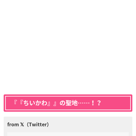
『『ちいかわ』』の聖地……！？