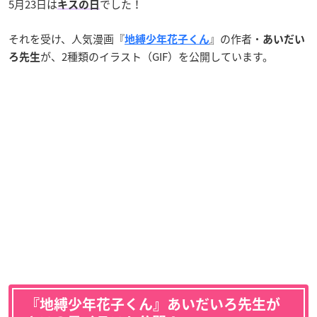
5月23日は
でした！
キスの日
それを受け、人気漫画『
』の作者・
地縛少年花子くん
あいだい
が、2種類のイラスト（GIF）を公開しています。
ろ先生
『
地縛少年花子くん
』
あいだいろ先生
が