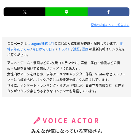
記事の内容について報告する
このページは
kusuguru株式会社
のにじめん編集部が作成・配信しています。
地
縛少年花子くん
/
今日は何の日？
/
イラスト
/
話題
/
漫画
の最新情報はリンク先を
ご覧ください。
アニメ・ゲーム・漫画などの2次元コンテンツや、声優・舞台・俳優などの情
報・話題をお届けする情報メディア「にじめん」。
女性向けアニメをはじめ、少年アニメやキャラクター作品、VTuberなどストリー
マーにも幅を広げ、オタクが気になる情報を幅広くお届けしています。
さらに、アンケート・ランキング・オタ活（推し活）お役立ち情報など、女性オ
タクがワクワク楽しめるようなコンテンツも発信しています。
VOICE ACTOR
みんなが気になっている声優さん