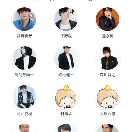
宮野真守
下野紘
速水奨
諏訪部順一
鈴村健一
森川智之
花江夏樹
村瀬歩
大塚芳忠