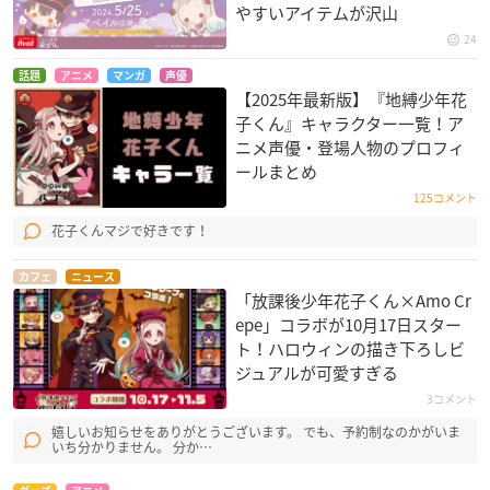
やすいアイテムが沢山
24
話題
アニメ
マンガ
声優
【2025年最新版】『地縛少年花
子くん』キャラクター一覧！ア
ニメ声優・登場人物のプロフィ
ールまとめ
125コメント
花子くんマジで好きです！
カフェ
ニュース
「放課後少年花子くん×Amo Cr
epe」コラボが10月17日スター
ト！ハロウィンの描き下ろしビ
ジュアルが可愛すぎる
3コメント
嬉しいお知らせをありがとうございます。 でも、予約制なのかがいま
いち分かりません。 分か…