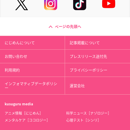
ページの先頭へ
にじめんについて
記事掲載について
お問い合わせ
プレスリリース送付先
利用規約
プライバシーポリシー
インフォマティブデータポリシ
運営会社
ー
kusuguru
media
アニメ情報［にじめん］
科学ニュース［ナゾロジー］
メンタルケア［ココロジー］
心理テスト［シンリ］