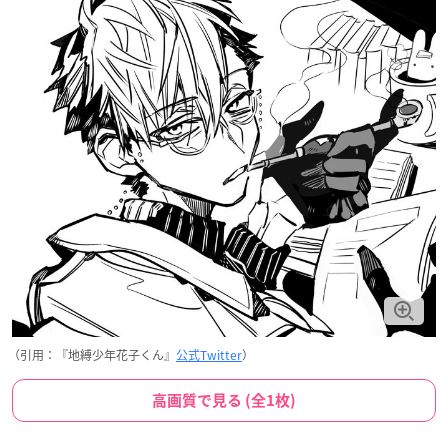
（引用：『地縛少年花子くん』
公式Twitter
）
高画質で見る (全1枚)