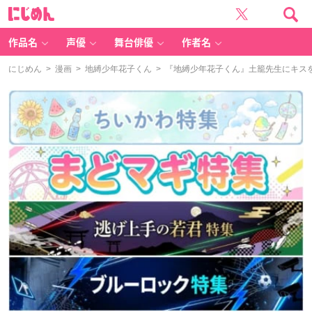
に
じ
め
ん
作品名
声優
舞台俳優
作者名
にじめん
>
漫画
>
地縛少年花子くん
> 『地縛少年花子くん』土籠先生にキス