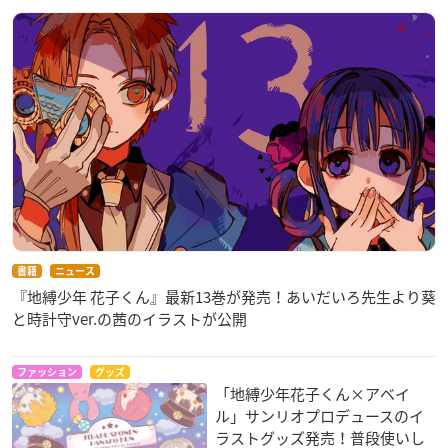
書籍
ニュース
『地縛少年 花子くん』最新13巻が発売！あいだいろ先生より葵
と時計守ver.の茜のイラストが公開
ファッション
グッズ
「地縛少年花子くん×アベイ
ル」サンリオプロデュースのイ
ラストグッズ発売！普段使いし