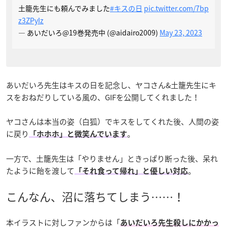
土籠先生にも頼んでみました
#キスの日
pic.twitter.com/7bp
z3ZPyIz
— あいだいろ@19巻発売中 (@aidairo2009)
May 23, 2023
あいだいろ先生はキスの日を記念し、ヤコさん&土籠先生にキ
スをおねだりしている風の、GIFを公開してくれました！
ヤコさんは本当の姿（白狐）でキスをしてくれた後、人間の姿
に戻り
。
「ホホホ」と微笑んでいます
一方で、土籠先生は「やりません」ときっぱり断った後、呆れ
たように飴を渡して
。
「それ食って帰れ」と優しい対応
こんなん、沼に落ちてしまう……！
本イラストに対しファンからは「
あいだいろ先生殺しにかかっ