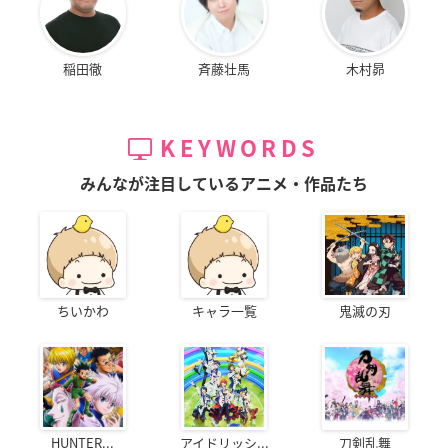
稲田徹
斉藤壮馬
木村昴
KEYWORDS
みんなが注目しているアニメ・作品たち
ちいかわ
キャラ一覧
鬼滅の刃
HUNTER...
アイドリッシ...
刀剣乱舞