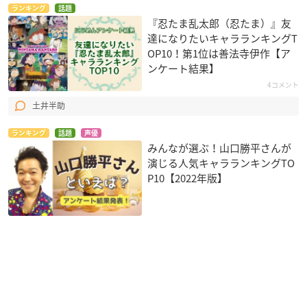
ランキング
話題
『忍たま乱太郎（忍たま）』友
達になりたいキャラランキングT
OP10！第1位は善法寺伊作【ア
ンケート結果】
4コメント
土井半助
ランキング
話題
声優
みんなが選ぶ！山口勝平さんが
演じる人気キャラランキングTO
P10【2022年版】