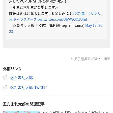
用したPOP UP SHOPの開催が決定！
一年生と六年生が登場します🎶
詳細は後ほど発表します。お楽しみに！
#忍たま
#サンリ
オキャラクターズ
pic.twitter.com/UbVWOO1Umf
— 忍たま乱太郎【公式】NEP (@nep_nintama)
May 18, 20
23
© 尼子騒兵衛／NHK・NEP
外部リンク
忍たま乱太郎
忍たま乱太郎 Twitter
忍たま乱太郎の関連記事
みんなが選ぶ「高山みなみさんが演じるキ