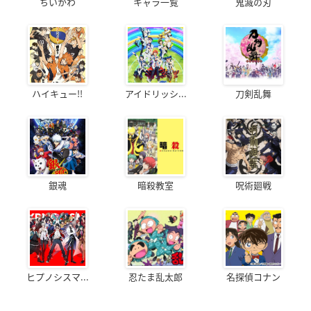
ちいかわ
キャラ一覧
鬼滅の刃
ハイキュー!!
アイドリッシ...
刀剣乱舞
銀魂
暗殺教室
呪術廻戦
ヒプノシスマ...
忍たま乱太郎
名探偵コナン