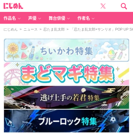
に
じ
め
ん
作品名
声優
舞台俳優
作者名
にじめん
>
ニュース
>
忍たま乱太郎
> 「忍たま乱太郎×サンリオ」POP UP