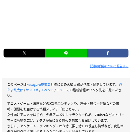
記事の内容について報告する
このページは
kusuguru株式会社
のにじめん編集部が作成・配信しています。
忍
たま乱太郎
/
サンリオ
/
イベント
/
ニュース
の最新情報はリンク先をご覧くださ
い。
アニメ・ゲーム・漫画などの2次元コンテンツや、声優・舞台・俳優などの情
報・話題をお届けする情報メディア「にじめん」。
女性向けアニメをはじめ、少年アニメやキャラクター作品、VTuberなどストリー
マーにも幅を広げ、オタクが気になる情報を幅広くお届けしています。
さらに、アンケート・ランキング・オタ活（推し活）お役立ち情報など、女性オ
タクがワクワク楽しめるようなコンテンツも発信しています。