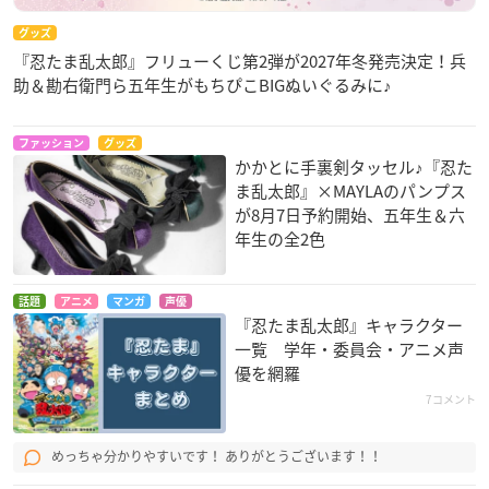
グッズ
『忍たま乱太郎』フリューくじ第2弾が2027年冬発売決定！兵
助＆勘右衛門ら五年生がもちぴこBIGぬいぐるみに♪
ファッション
グッズ
かかとに手裏剣タッセル♪『忍た
ま乱太郎』×MAYLAのパンプス
が8月7日予約開始、五年生＆六
年生の全2色
話題
アニメ
マンガ
声優
『忍たま乱太郎』キャラクター
一覧 学年・委員会・アニメ声
優を網羅
7コメント
めっちゃ分かりやすいです！ ありがとうございます！！