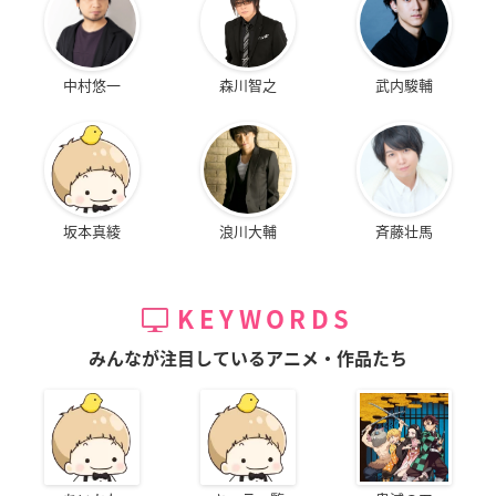
中村悠一
森川智之
武内駿輔
坂本真綾
浪川大輔
斉藤壮馬
KEYWORDS
みんなが注目しているアニメ・作品たち