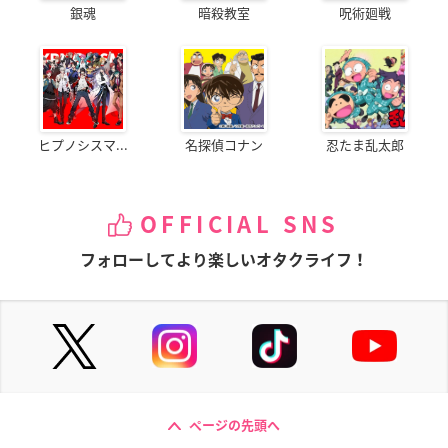
銀魂
暗殺教室
呪術廻戦
ヒプノシスマ...
名探偵コナン
忍たま乱太郎
OFFICIAL SNS
フォローしてより楽しいオタクライフ！
ページの先頭へ