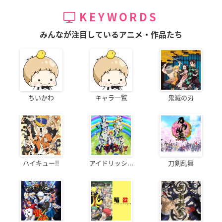
KEYWORDS
みんなが注目しているアニメ・作品たち
ちいかわ
キャラ一覧
鬼滅の刃
ハイキュー!!
アイドリッシ...
刀剣乱舞