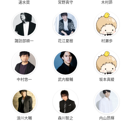
速水奨
宮野真守
木村昴
諏訪部順一
花江夏樹
村瀬歩
中村悠一
武内駿輔
坂本真綾
浪川大輔
森川智之
内山昂輝