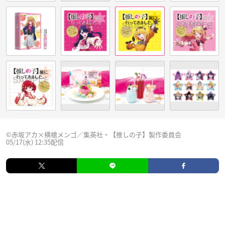
©赤坂アカ×横槍メンゴ／集英社・【推しの子】製作委員会
05/17(水) 12:35配信