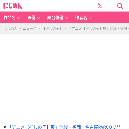
「T
に
V
じ
ア
め
ニ
ん
メ
【推
作品名
声優
舞台俳優
作者名
し
の
子】
展
にじめん
>
ニュース
>
【推しの子】
>
「アニメ【推しの子】展」池袋・福岡・
嘘
と
ア
イ」
【推
し
の
子】
展
に
行
っ
て
き
ま
し
た。
ミ
レ
ー
サ
ン
ド
-
ア
ニ
メ
情
報
サ
イ
ト
に
じ
「アニメ【推しの子】展」池袋・福岡・名古屋PARCOで開
<
め