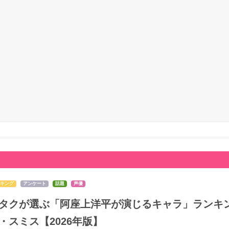
キング
アンケート
話題
声優
タクが選ぶ「阿座上洋平が演じるキャラ」ランキン
・スミス【2026年版】