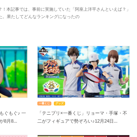
す！本記事では、事前に実施していた「阿座上洋平さんといえば？」
した。果たしてどんなランキングになったの
一番くじ
グッズ
もぐもぐ♪ 一
「テニプリ×一番くじ」リョーマ・手塚・不
月8...
二がフィギュアで勢ぞろい♪12月24日...