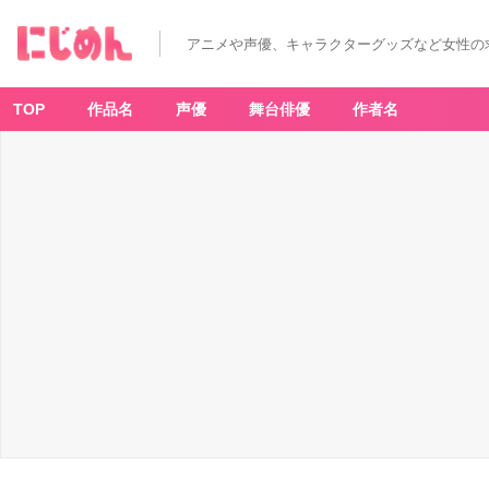
「T
V
ア
アニメや声優、キャラクターグッズなど女性の
ニ
メ
【推
し
の
TOP
作品名
声優
舞台俳優
作者名
子】
展
嘘
と
ア
イ」
イ
ベ
ン
ト
ビ
ジ
ュ
ア
ル
-
ア
ニ
メ
情
報
サ
イ
ト
に
じ
め
ん