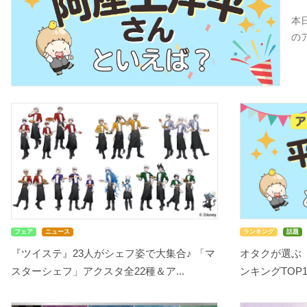
本
の
フェア
ニュース
ランキング
話題
『ツイステ』23人がシェフ姿で大集合♪ 「マ
オタクが選ぶ
スターシェフ」アクスタ全22種＆ア...
ンキングTOP10