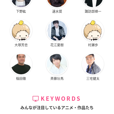
下野紘
速水奨
諏訪部順一
大塚芳忠
花江夏樹
村瀬歩
稲田徹
斉藤壮馬
三宅健太
KEYWORDS
みんなが注目しているアニメ・作品たち