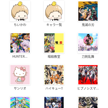
ちいかわ
キャラ一覧
鬼滅の刃
HUNTER...
暗殺教室
刀剣乱舞
サンリオ
ハイキュー!!
ヒプノシスマ...