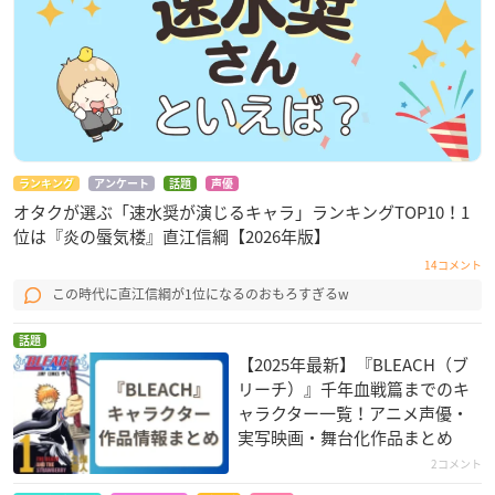
日程：2023年6月14日（水）18:00 ～ 6月23日（金）12:00
◎イープラス：
https://eplus.jp/bleach2023-lv/
◎全国のファミリーマート店舗
※おひとり様につき4枚までお申込みいただけます。
※一般発売は先着順となりますので、予定枚数に達し次第受付
を終了いたします。
ランキング
アンケート
話題
声優
オタクが選ぶ「速水奨が演じるキャラ」ランキングTOP10！1
位は『炎の蜃気楼』直江信綱【2026年版】
14コメント
この時代に直江信綱が1位になるのおもろすぎるw
話題
【2025年最新】『BLEACH（ブ
リーチ）』千年血戦篇までのキ
ャラクター一覧！アニメ声優・
実写映画・舞台化作品まとめ
2コメント