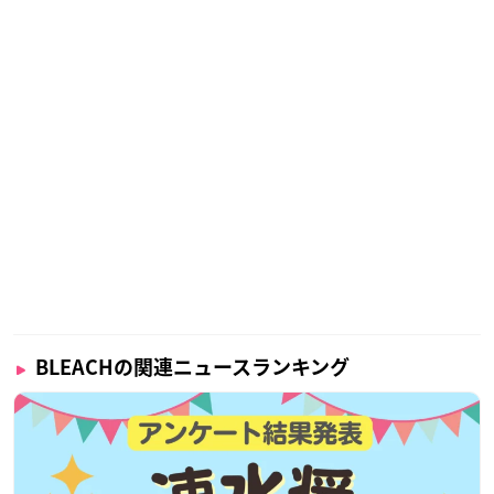
【料金】
￥3,000円（税込／全席指定）
※来場者プレゼント付き
※3歳以上有料／3歳未満で座席をご使用の場合は有料となりま
す。
※プレイガイドでチケットをご購入の際は、チケット代以外に
各種手数料がかかります
※来場者プレゼントは、お持ちのチケット券面に記載されてい
る映画館にて、実施日に限りお渡しいたします。 他の映画館
や、後日のお渡しは出来かねます。
※不良品以外の交換はできませんので、ご了承ください。
【チケットスケジュール／お申込み】
・プレオーダー（抽選）
BLEACHの関連ニュースランキング
日程：2023年5月14日（日）12:00 ～ 5月23日（火）12:00
イープラス：
https://eplus.jp/bleach2023-lv/
※おひとり様につき4枚までお申込みいただけます。
・一般発売（先着）