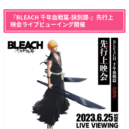
『BLEACH 千年血戦篇-訣別譚-』先行上
映会ライブビューイング開催