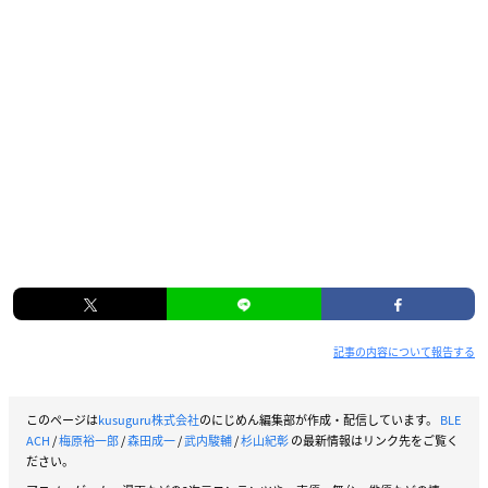
記事の内容について報告する
このページは
kusuguru株式会社
のにじめん編集部が作成・配信しています。
BLE
ACH
/
梅原裕一郎
/
森田成一
/
武内駿輔
/
杉山紀彰
の最新情報はリンク先をご覧く
ださい。