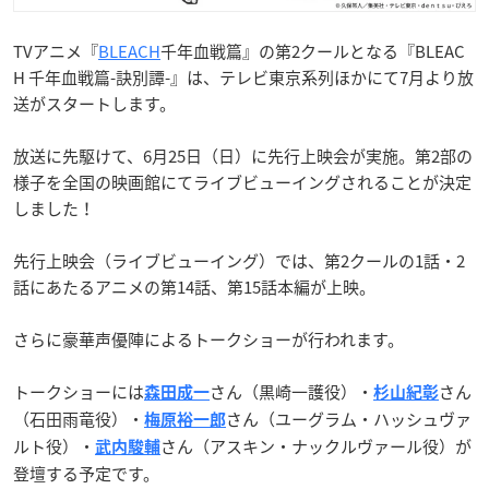
TVアニメ『
BLEACH
千年血戦篇』の第2クールとなる『BLEAC
H 千年血戦篇-訣別譚-』は、テレビ東京系列ほかにて7月より放
送がスタートします。
放送に先駆けて、6月25日（日）に先行上映会が実施。第2部の
様子を全国の映画館にてライブビューイングされることが決定
しました！
先行上映会（ライブビューイング）では、第2クールの1話・2
話にあたるアニメの第14話、第15話本編が上映。
さらに豪華声優陣によるトークショーが行われます。
トークショーには
さん（黒崎一護役）・
さん
森田成一
杉山紀彰
（石田雨竜役）・
さん（ユーグラム・ハッシュヴァ
梅原裕一郎
ルト役）・
さん（アスキン・ナックルヴァール役）が
武内駿輔
登壇する予定です。