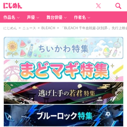
に
じ
め
ん
作品名
声優
舞台俳優
作者名
にじめん
>
ニュース
>
BLEACH
> 「BLEACH 千年血戦篇-訣別譚-」先行