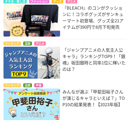
オタ活・推し活
ファッション
グッズ
アニメ
『BLEACH』のコンがクッショ
ンに！コラボグッズがサンキュ
ーマート初登場、グッズ全21ア
イテムが390円で8月下旬発売
ランキング
話題
アニメ
「ジャンプアニメの人気主人公
キャラ」ランキングTOP9！「銀
魂」坂田銀時と同率1位に輝いた
のは？
ランキング
話題
声優
みんなが選ぶ「甲斐田裕子さん
が演じるキャラといえば？」TO
P10の結果発表！【2023年版】