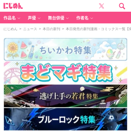
に
じ
め
ん
作品名
声優
舞台俳優
作者名
にじめん
>
ニュース
>
本日の新刊
> 本日発売の新刊漫画・コミックス一覧【発売