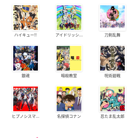
ハイキュー!!
アイドリッシ...
刀剣乱舞
銀魂
暗殺教室
呪術廻戦
ヒプノシスマ...
名探偵コナン
忍たま乱太郎