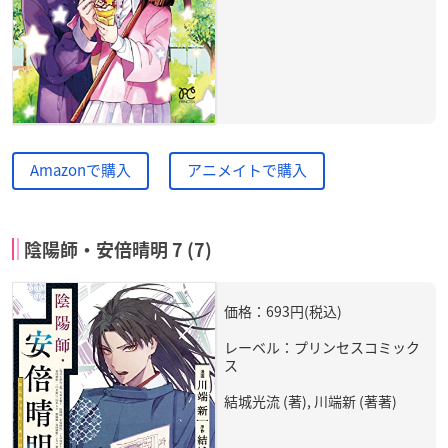
Amazonで購入
アニメイトで購入
陰陽師・安倍晴明 7 (7)
価格：693円(税込)
レーベル：プリンセスコミック
ス
結城光流 (著), 川端新 (著著)