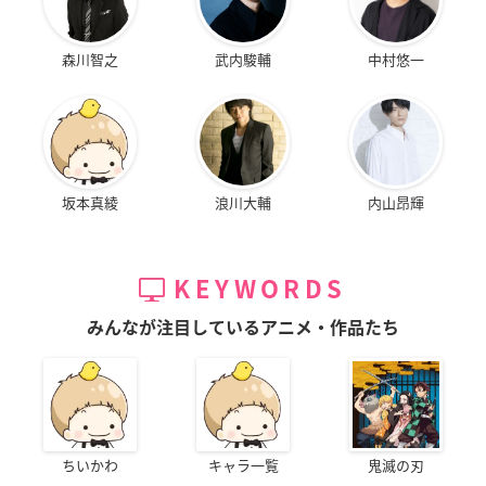
森川智之
武内駿輔
中村悠一
坂本真綾
浪川大輔
内山昂輝
KEYWORDS
みんなが注目しているアニメ・作品たち
ちいかわ
キャラ一覧
鬼滅の刃