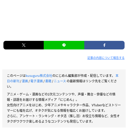
記事の内容について報告する
このページは
kusuguru株式会社
のにじめん編集部が作成・配信しています。
本
日の新刊
/
漫画
/
電子漫画
/
書籍
/
ニュース
の最新情報はリンク先をご覧くださ
い。
アニメ・ゲーム・漫画などの2次元コンテンツや、声優・舞台・俳優などの情
報・話題をお届けする情報メディア「にじめん」。
女性向けアニメをはじめ、少年アニメやキャラクター作品、VTuberなどストリー
マーにも幅を広げ、オタクが気になる情報を幅広くお届けしています。
さらに、アンケート・ランキング・オタ活（推し活）お役立ち情報など、女性オ
タクがワクワク楽しめるようなコンテンツも発信しています。