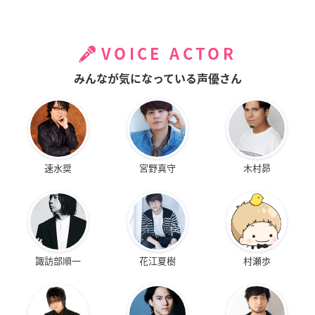
VOICE ACTOR
みんなが気になっている声優さん
速水奨
宮野真守
木村昴
諏訪部順一
花江夏樹
村瀬歩