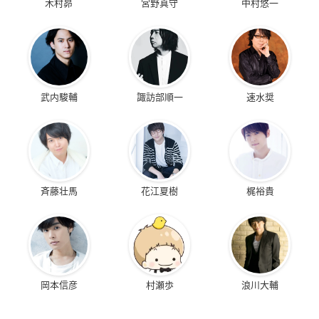
木村昴
宮野真守
中村悠一
武内駿輔
諏訪部順一
速水奨
斉藤壮馬
花江夏樹
梶裕貴
岡本信彦
村瀬歩
浪川大輔