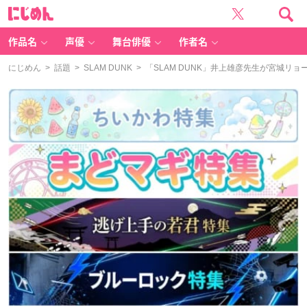
に
じ
め
ん
作品名
声優
舞台俳優
作者名
にじめん
>
話題
>
SLAM DUNK
> 「SLAM DUNK」井上雄彦先生が宮城リ