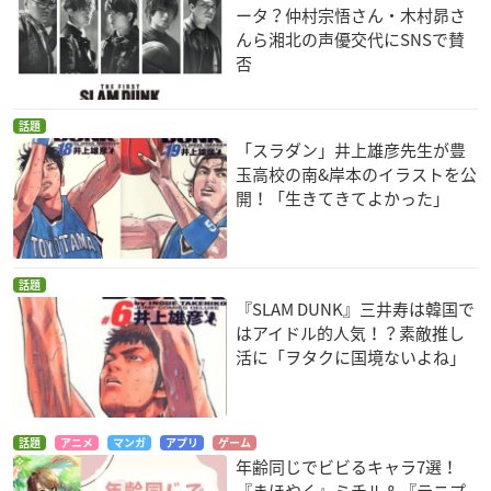
ータ？仲村宗悟さん・木村昴さ
んら湘北の声優交代にSNSで賛
否
話題
「スラダン」井上雄彦先生が豊
玉高校の南&岸本のイラストを公
開！「生きてきてよかった」
話題
『SLAM DUNK』三井寿は韓国で
はアイドル的人気！？素敵推し
活に「ヲタクに国境ないよね」
話題
アニメ
マンガ
アプリ
ゲーム
年齢同じでビビるキャラ7選！
『まほやく』ミチル＆『テニプ