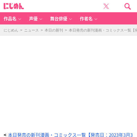
タ
に
ー
じ
ゲ
め
ッ
ん
ト
は
作品名
声優
舞台俳優
作者名
プ
リ
ン
セ
にじめん
>
ニュース
>
本日の新刊
>
本日発売の新刊漫画・コミックス一覧【発売
ス
-
ア
ニ
メ
情
報
サ
イ
ト
に
じ
め
ん
本日発売の新刊漫画・コミックス一覧【発売日：2023年3月3
<