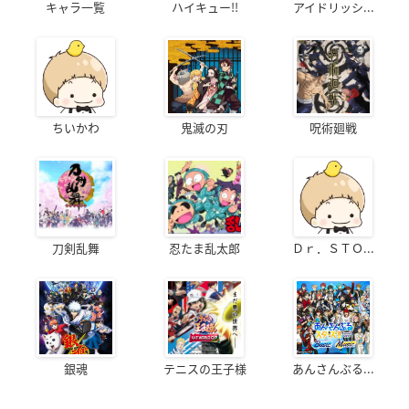
キャラ一覧
ハイキュー!!
アイドリッシ...
ちいかわ
鬼滅の刃
呪術廻戦
刀剣乱舞
忍たま乱太郎
Ｄｒ．ＳＴＯ...
銀魂
テニスの王子様
あんさんぶる...