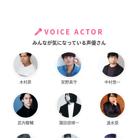
VOICE ACTOR
みんなが気になっている声優さん
木村昴
宮野真守
中村悠一
武内駿輔
諏訪部順一
速水奨