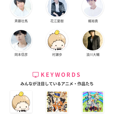
斉藤壮馬
花江夏樹
梶裕貴
岡本信彦
村瀬歩
浪川大輔
KEYWORDS
みんなが注目しているアニメ・作品たち