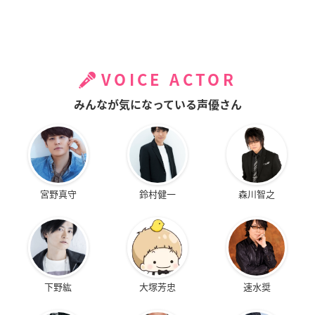
VOICE ACTOR
みんなが気になっている声優さん
宮野真守
鈴村健一
森川智之
下野紘
大塚芳忠
速水奨