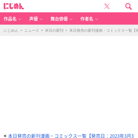
転
に
生
じ
し
め
た
ん
ら
剣
作品名
声優
舞台俳優
作者名
で
し
た
A
にじめん
>
ニュース
>
本日の新刊
>
本日発売の新刊漫画・コミックス一覧【発売
n
ot
h
er
W
is
h
6
-
ア
ニ
メ
情
報
サ
イ
ト
に
じ
め
ん
本日発売の新刊漫画・コミックス一覧【発売日：2023年3月3
<