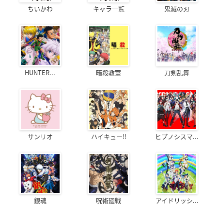
ちいかわ
キャラ一覧
鬼滅の刃
HUNTER...
暗殺教室
刀剣乱舞
サンリオ
ハイキュー!!
ヒプノシスマ...
銀魂
呪術廻戦
アイドリッシ...