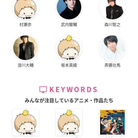
村瀬歩
武内駿輔
森川智之
浪川大輔
坂本真綾
斉藤壮馬
KEYWORDS
みんなが注目しているアニメ・作品たち