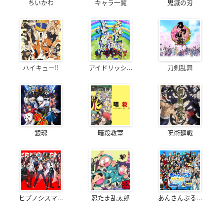
ちいかわ
キャラ一覧
鬼滅の刃
ハイキュー!!
アイドリッシ...
刀剣乱舞
銀魂
暗殺教室
呪術廻戦
ヒプノシスマ...
忍たま乱太郎
あんさんぶる...