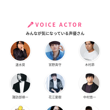
VOICE ACTOR
みんなが気になっている声優さん
速水奨
宮野真守
木村昴
諏訪部順一
花江夏樹
中村悠一