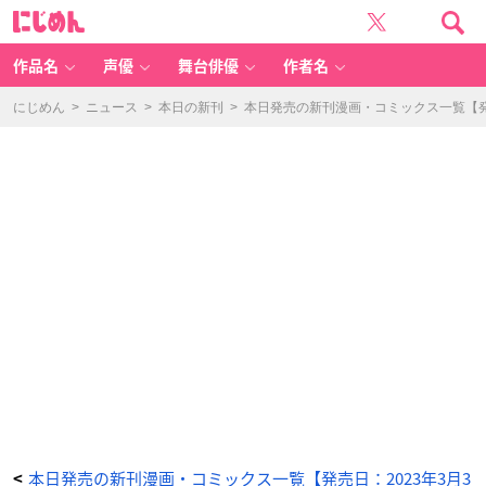
ご
に
主
じ
人
め
様
ん
と
ゆ
作品名
声優
舞台俳優
作者名
く
異
世
界
にじめん
>
ニュース
>
本日の新刊
>
本日発売の新刊漫画・コミックス一覧【発売
サ
バ
イ
バ
ル！
T
H
E
C
O
M
IC
5
-
ア
ニ
メ
情
報
サ
イ
ト
に
じ
め
ん
本日発売の新刊漫画・コミックス一覧【発売日：2023年3月3
<