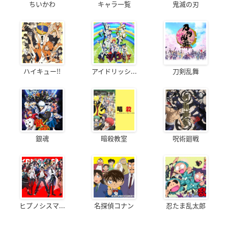
ちいかわ
キャラ一覧
鬼滅の刃
ハイキュー!!
アイドリッシ...
刀剣乱舞
銀魂
暗殺教室
呪術廻戦
ヒプノシスマ...
名探偵コナン
忍たま乱太郎