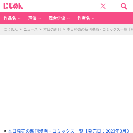
王
に
太
じ
子
め
妃
ん
に
な
作品名
声優
舞台俳優
作者名
ん
て
な
り
にじめん
>
ニュース
>
本日の新刊
>
本日発売の新刊漫画・コミックス一覧【発売
た
く
な
い!!
3
巻
-
ア
ニ
メ
情
報
サ
イ
ト
に
じ
め
ん
本日発売の新刊漫画・コミックス一覧【発売日：2023年3月3
<