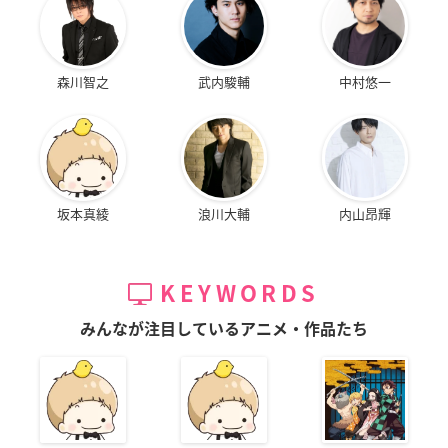
森川智之
武内駿輔
中村悠一
坂本真綾
浪川大輔
内山昂輝
KEYWORDS
みんなが注目しているアニメ・作品たち