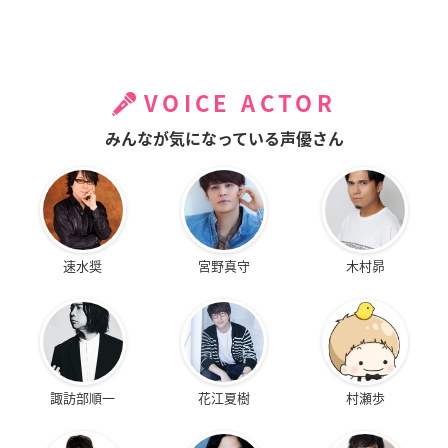
VOICE ACTOR
みんなが気になっている声優さん
速水奨
宮野真守
木村昴
諏訪部順一
花江夏樹
村瀬歩