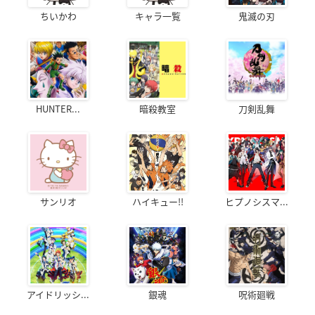
ちいかわ
キャラ一覧
鬼滅の刃
HUNTER...
暗殺教室
刀剣乱舞
サンリオ
ハイキュー!!
ヒプノシスマ...
アイドリッシ...
銀魂
呪術廻戦