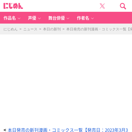
高
に
飛
じ
車
め
皇
ん
女
は
作品名
声優
舞台俳優
作者名
黙
っ
て
な
にじめん
>
ニュース
>
本日の新刊
>
本日発売の新刊漫画・コミックス一覧【発売
い
1
巻
-
ア
ニ
メ
情
報
サ
イ
ト
に
じ
め
ん
本日発売の新刊漫画・コミックス一覧【発売日：2023年3月3
<