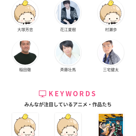
大塚芳忠
花江夏樹
村瀬歩
稲田徹
斉藤壮馬
三宅健太
KEYWORDS
みんなが注目しているアニメ・作品たち