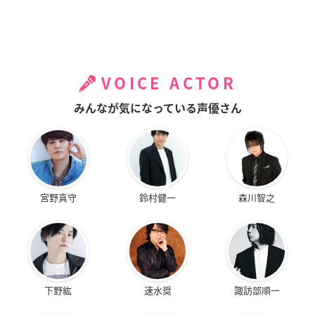
VOICE ACTOR
みんなが気になっている声優さん
宮野真守
鈴村健一
森川智之
下野紘
速水奨
諏訪部順一