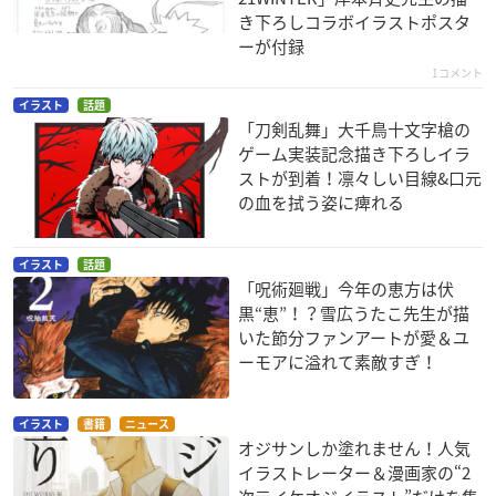
き下ろしコラボイラストポスタ
ーが付録
1コメント
イラスト
話題
「刀剣乱舞」大千鳥十文字槍の
ゲーム実装記念描き下ろしイラ
ストが到着！凛々しい目線&口元
の血を拭う姿に痺れる
イラスト
話題
「呪術廻戦」今年の恵方は伏
黒“恵”！？雪広うたこ先生が描
いた節分ファンアートが愛＆ユ
ーモアに溢れて素敵すぎ！
イラスト
書籍
ニュース
オジサンしか塗れません！人気
イラストレーター＆漫画家の“2