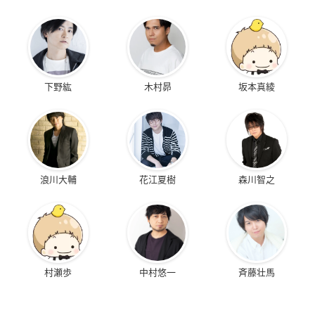
下野紘
木村昴
坂本真綾
浪川大輔
花江夏樹
森川智之
村瀬歩
中村悠一
斉藤壮馬