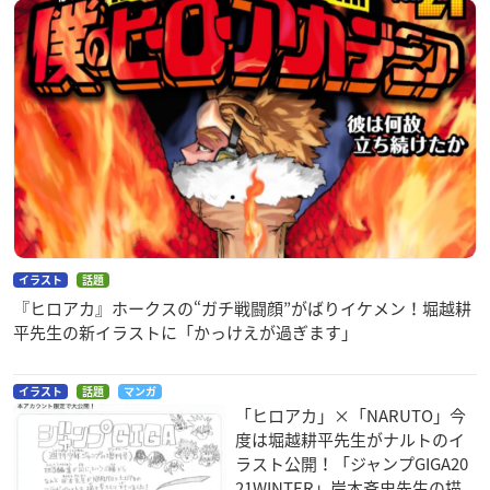
イラスト
話題
『ヒロアカ』ホークスの“ガチ戦闘顔”がばりイケメン！堀越耕
平先生の新イラストに「かっけえが過ぎます」
イラスト
話題
マンガ
「ヒロアカ」×「NARUTO」今
度は堀越耕平先生がナルトのイ
ラスト公開！「ジャンプGIGA20
21WINTER」岸本斉史先生の描