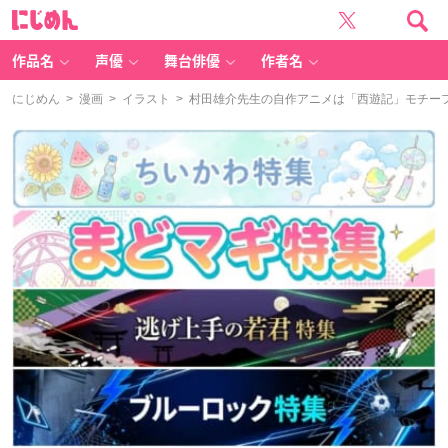
に
じ
め
ん
作品名
声優
舞台俳優
作者名
にじめん
>
漫画
>
イラスト
> 村田雄介先生の自作アニメは「西遊記」モチー