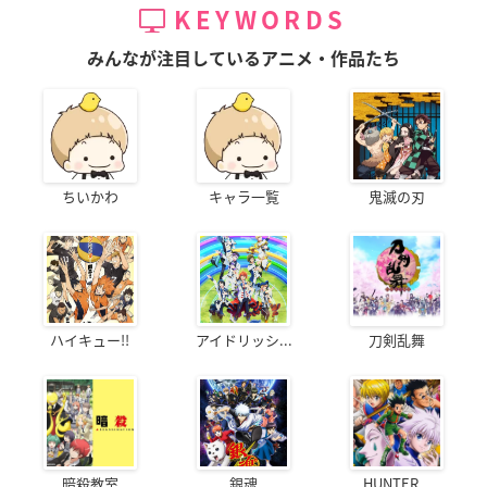
KEYWORDS
みんなが注目しているアニメ・作品たち
ちいかわ
キャラ一覧
鬼滅の刃
ハイキュー!!
アイドリッシ...
刀剣乱舞
暗殺教室
銀魂
HUNTER...