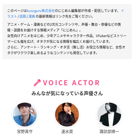
このページは
kusuguru株式会社
のにじめん編集部が作成・配信しています。
イ
ラスト
/
話題
/
漫画
の最新情報はリンク先をご覧ください。
アニメ・ゲーム・漫画などの2次元コンテンツや、声優・舞台・俳優などの情
報・話題をお届けする情報メディア「にじめん」。
女性向けアニメをはじめ、少年アニメやキャラクター作品、VTuberなどストリー
マーにも幅を広げ、オタクが気になる情報を幅広くお届けしています。
さらに、アンケート・ランキング・オタ活（推し活）お役立ち情報など、女性オ
タクがワクワク楽しめるようなコンテンツも発信しています。
VOICE ACTOR
みんなが気になっている声優さん
宮野真守
速水奨
諏訪部順一