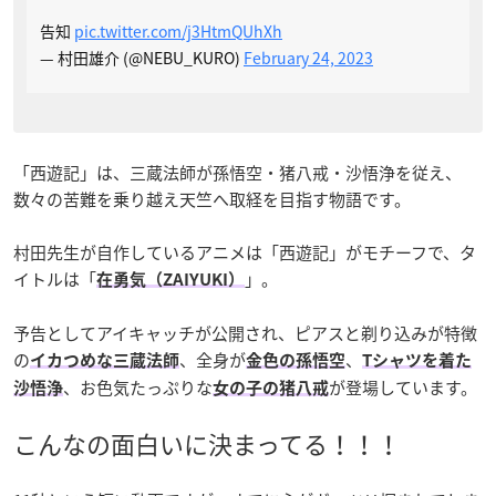
告知
pic.twitter.com/j3HtmQUhXh
— 村田雄介 (@NEBU_KURO)
February 24, 2023
「西遊記」は、三蔵法師が孫悟空・猪八戒・沙悟浄を従え、
数々の苦難を乗り越え天竺へ取経を目指す物語です。
村田先生が自作しているアニメは「西遊記」がモチーフで、タ
イトルは「
」。
在勇気（ZAIYUKI）
予告としてアイキャッチが公開され、ピアスと剃り込みが特徴
の
、全身が
、
イカつめな三蔵法師
金色の孫悟空
Tシャツを着た
、お色気たっぷりな
が登場しています。
沙悟浄
女の子の猪八戒
こんなの面白いに決まってる！！！