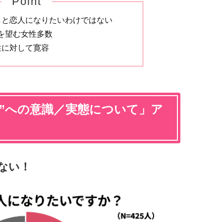
Point
しと恋人になりたいわけではない
を望む女性多数
性に対して寛容
活”への意識／実態について」ア
ない！