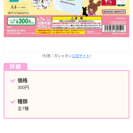
（引用：ガシャポン
公式サイト
）
詳細
価格
300円
種類
全7種