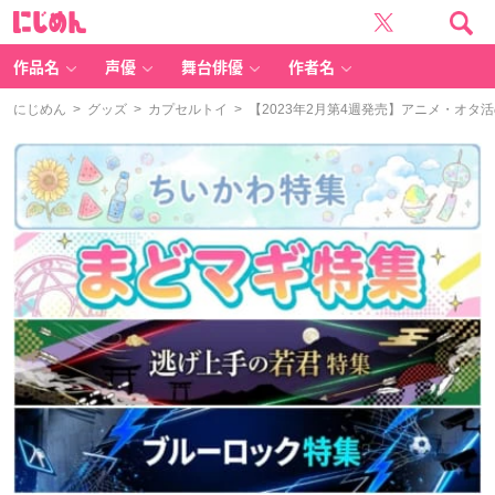
に
じ
め
ん
作品名
声優
舞台俳優
作者名
にじめん
>
グッズ
>
カプセルトイ
> 【2023年2月第4週発売】アニメ・オタ