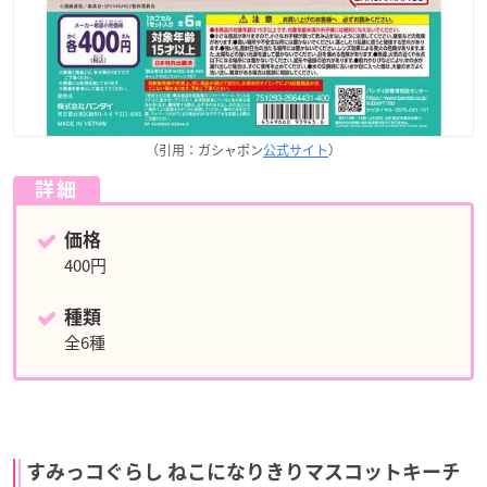
（引用：ガシャポン
公式サイト
）
詳細
価格
400円
種類
全6種
すみっコぐらし ねこになりきりマスコットキーチ