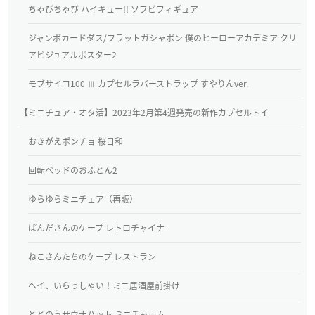
ちゃびちゃび ハイキュー!! ソフビフィギュア
ジャンボカードダス/フラットガシャポン 僕のヒーローアカデミア クリ
アビジュアルポスター2
モブサイコ100 Ⅲ カプセルラバーストラップ すやりんver.
【ミニチュア・オタ活】2023年2月第4週発売の新作カプセルトイ
おきがえポンチョ 桜日和
回転ベッドのおふとん2
ゆらゆらミニチェア（再販）
ぱんださんのケープ レトロチャイナ
ねこさんたちのケープ レストラン
ヘイ、いらっしゃい！ミニ居酒屋前掛け
ととのうサウナハット ミニチャーム