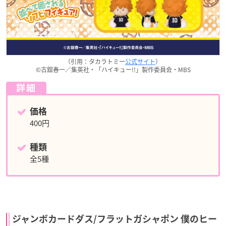
（引用：タカラトミー
公式サイト
）
©古舘春一／集英社・「ハイキュー!!」製作委員会・MBS
詳細
価格
400円
種類
全5種
ジャンボカードダス/フラットガシャポン 僕のヒー