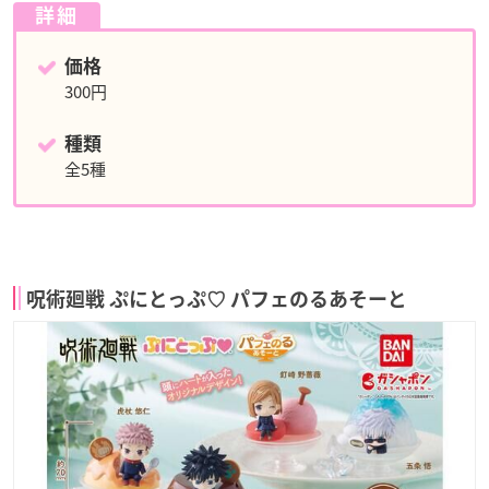
詳細
価格
300円
種類
全5種
呪術廻戦 ぷにとっぷ♡ パフェのるあそーと