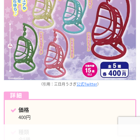
（引用：三日月うさぎ
公式Twitter
）
詳細
価格
400円
種類
全5種