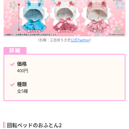
（引用：三日月うさぎ
公式Twitter
）
詳細
価格
400円
種類
全5種
回転ベッドのおふとん2