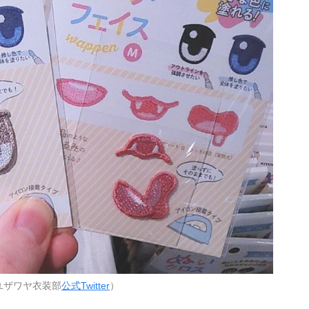
ユザワヤ衣装部
公式Twitter
）