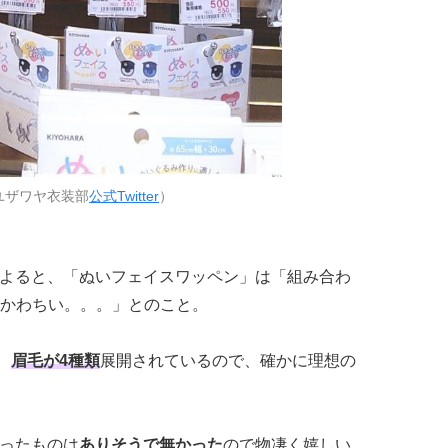
ユザワヤ衣装部
公式Twitter
）
erによると、「ぬいフェイスワッペン」は「組み合わ
かわちい。。。」とのこと。
、
眉毛が4種類
展開されているので、確かに理想の
いったものは
ありそうで無かった
ので物凄く嬉しい