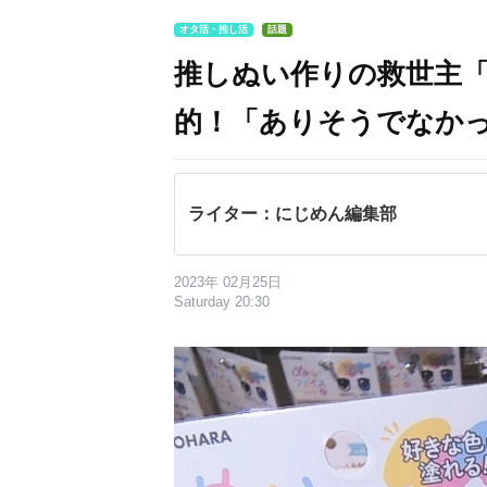
オタ活・推し活
話題
推しぬい作りの救世主
的！「ありそうでなか
ライター：にじめん編集部
2023年 02月25日
Saturday 20:30