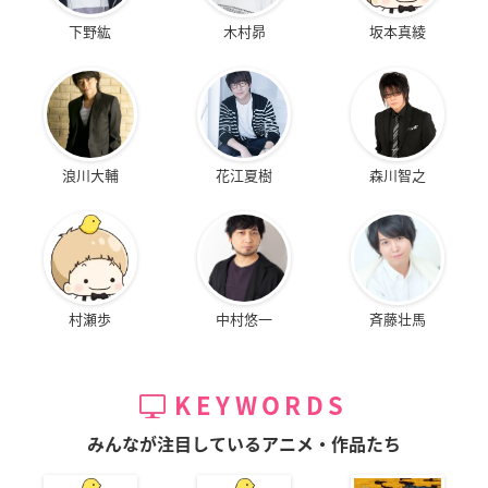
下野紘
木村昴
坂本真綾
浪川大輔
花江夏樹
森川智之
村瀬歩
中村悠一
斉藤壮馬
KEYWORDS
みんなが注目しているアニメ・作品たち