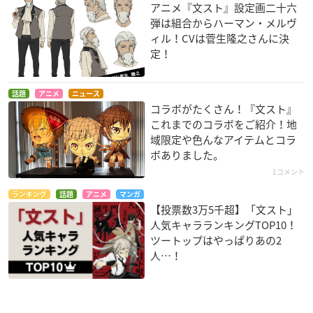
アニメ『文スト』設定画二十六
弾は組合からハーマン・メルヴ
ィル！CVは菅生隆之さんに決
定！
話題
アニメ
ニュース
コラボがたくさん！『文スト』
これまでのコラボをご紹介！地
域限定や色んなアイテムとコラ
ボありました。
1コメント
ランキング
話題
アニメ
マンガ
【投票数3万5千超】「文スト」
人気キャラランキングTOP10！
ツートップはやっぱりあの2
人…！