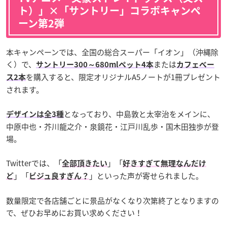
ト）」×「サントリー」コラボキャンペ
ーン第2弾
本キャンペーンでは、全国の総合スーパー「イオン」（沖縄除
く）で、
または
サントリー300～680mlペット4本
カフェベー
を購入すると、限定オリジナルA5ノートが1冊プレゼント
ス2本
されます。
となっており、中島敦と太宰治をメインに、
デザインは全3種
中原中也・芥川龍之介・泉鏡花・江戸川乱歩・国木田独歩が登
場。
Twitterでは、「
」「
全部頂きたい
好きすぎて無理なんだけ
」「
」といった声が寄せられました。
ど
ビジュ良すぎん？
数量限定で各店舗ごとに景品がなくなり次第終了となりますの
で、ぜひお早めにお買い求めください！