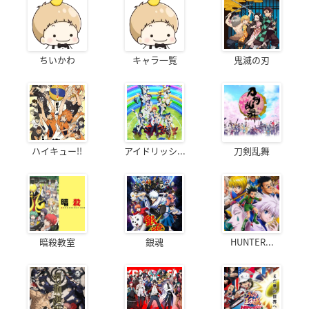
ちいかわ
キャラ一覧
鬼滅の刃
ハイキュー!!
アイドリッシ...
刀剣乱舞
暗殺教室
銀魂
HUNTER...