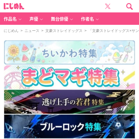
に
じ
め
ん
作品名
声優
舞台俳優
作者名
にじめん
>
ニュース
>
文豪ストレイドッグス
> 「文豪ストレイドッグス×サ