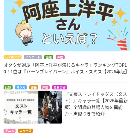
ランキング
アンケート
話題
声優
オタクが選ぶ「阿座上洋平が演じるキャラ」ランキングTOP1
0！1位は『バーンブレイバーン』ルイス・スミス【2026年版】
話題
マンガ
書籍
声優
舞台俳優
『文豪ストレイドッグス（文ス
ト）』キャラ一覧【2026年最新
版】全組織の登場人物を異能
力・声優つきで紹介
アニメ
ニュース