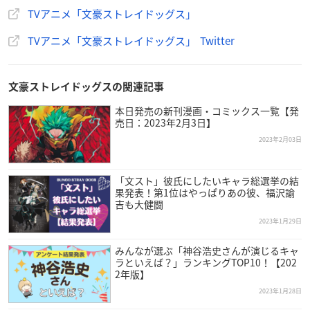
の方に、キャンペーン限定オリジナルA5ノート(全3種)をプ
TVアニメ「文豪ストレイドッグス」
レゼント！
▼詳細はこちら
https://t.co/T7GQWI8uDa
#bungosd
pic.twi
TVアニメ「文豪ストレイドッグス」 Twitter
tter.com/7SfaFNoOoV
— アニメ「
文豪ストレイドッグス
」公式 (@bungosd_ani
me)
February 2, 2023
文豪ストレイドッグスの関連記事
本日発売の新刊漫画・コミックス一覧【発
売日：2023年2月3日】
2023年2月03日
「文スト」彼氏にしたいキャラ総選挙の結
果発表！第1位はやっぱりあの彼、福沢諭
吉も大健闘
2023年1月29日
みんなが選ぶ「神谷浩史さんが演じるキャ
ラといえば？」ランキングTOP10！【202
2年版】
2023年1月28日