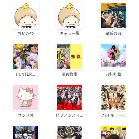
ちいかわ
キャラ一覧
鬼滅の刃
HUNTER...
暗殺教室
刀剣乱舞
サンリオ
ヒプノシスマ...
ハイキュー!!