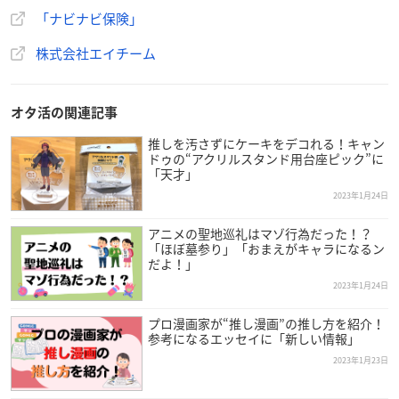
「ナビナビ保険」
株式会社エイチーム
調査概要
オタ活の関連記事
推し活にかけるお金と節約に関する意識調査
推しを汚さずにケーキをデコれる！キャン
ドゥの“アクリルスタンド用台座ピック”に
【調査期間】
「天才」
2022年12月21日～2022年12月23日
2023年1月24日
【調査機関】
アニメの聖地巡礼はマゾ行為だった！？
「ほぼ墓参り」「おまえがキャラになるン
調査委託先：株式会社ジャストシステム(Fastask)
だよ！」
2023年1月24日
【調査対象】
全国のジャンルを問わずなんらかの推しがいる15歳以上75歳未
プロ漫画家が“推し漫画”の推し方を紹介！
満の男女
参考になるエッセイに「新しい情報」
2023年1月23日
【サンプル数】