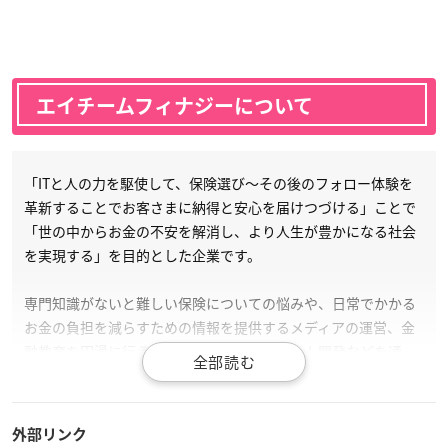
エイチームフィナジーについて
「ITと人の力を駆使して、保険選び～その後のフォロー体験を
革新することでお客さまに納得と安心を届けつづける」ことで
「世の中からお金の不安を解消し、より人生が豊かになる社会
を実現する」を目的とした企業です。
専門知識がないと難しい保険についての悩みや、日常でかかる
お金の負担を減らすための情報を提供するメディアの運営、金
融教育を円滑に行うのに役立つ資産運用ゲーム開発などを通
し、保険やお金に対する不安や課題を解決することで、よりお
客様の人生が豊かになる社会を実現し、保険業界のさらなる発
展に貢献していきます。
外部リンク