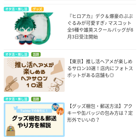
オタ活・推し活
グッズ
『ヒロアカ』デク＆爆豪のぷぷ
ぐるみが可愛すぎ♪ マスコット
全9種や雄英スクールバッグが8
月3日受注開始
オタ活・推し活
話題
【東京】推し活ヘアメが楽しめ
るサロン10選！店内にフォトス
ポットがある店舗も◎
オタ活・推し活
話題
【グッズ梱包・郵送方法】アク
キーや缶バッジの包み方は？定
形外でいいの？