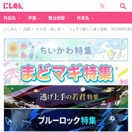
に
じ
め
ん
作品名
声優
舞台俳優
作者名
にじめん
>
話題
>
オタ活・推し活
> 「1ヵ月で推しに使う金額」月5,000