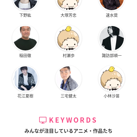
下野紘
大塚芳忠
速水奨
稲田徹
村瀬歩
諏訪部順一
花江夏樹
三宅健太
小林沙苗
KEYWORDS
みんなが注目しているアニメ・作品たち