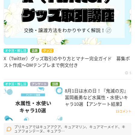
オタ活・推し活
話題
グッズ
X（Twitter）グッズ取引のやり方とマナー完全ガイド 募集ポ
スト作成〜DMテンプレまで例文付き
5
オタ活・推し活
アンケート
話題
8月1日は水の日！『鬼滅の刃』
冨岡義勇など水属性・水使いキ
ャラ10選 【アンケート結果】
15コメント
プリキュアではキュアアクア、キュアマリン、キュアマーメイド、キ
ュアフォンテーヌ、キュアラ…