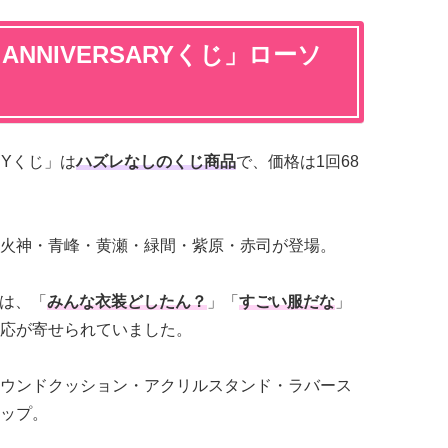
ANNIVERSARYくじ
」ローソ
ARYくじ」は
ハズレなしのくじ商品
で、価格は1回68
火神・青峰・黄瀬・緑間・紫原・赤司が登場。
では、「
みんな衣装どしたん？
」「
すごい服だな
」
応が寄せられていました。
ウンドクッション・アクリルスタンド・ラバース
ップ。