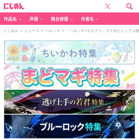
に
じ
め
ん
作品名
声優
舞台俳優
作者名
にじめん
>
ニュース
>
ペルソナ
> 「ペルソナ×エスクリ」コラボビュッフェ