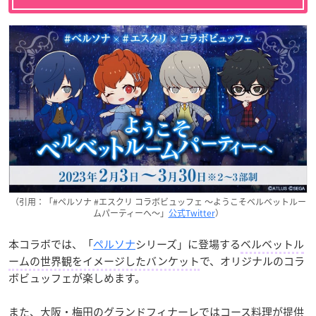
（引用：「#ペルソナ #エスクリ コラボビュッフェ 〜ようこそベルベットルー
ムパーティーへ〜」
公式Twitter
）
本コラボでは、「
ペルソナ
シリーズ」に登場する
ベルベットル
ームの世界観をイメージしたバンケット
で、オリジナルのコラ
ボビュッフェが楽しめます。
また、大阪・梅田のグランドフィナーレではコース料理が提供