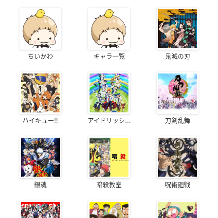
ちいかわ
キャラ一覧
鬼滅の刃
ハイキュー!!
アイドリッシ...
刀剣乱舞
銀魂
暗殺教室
呪術廻戦