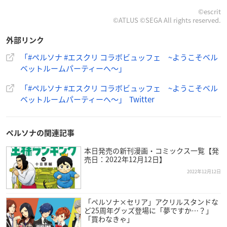
ラグナヴェール ATELIER
©escrit
©ATLUS ©SEGA All rights reserved.
（東京都渋谷区宇田川町3-7ヒューリック渋谷公園通りビル）
開催日：2月17日(金)、2月25日(土)、2月26日(日)
外部リンク
「#ペルソナ #エスクリ コラボビュッフェ ~ようこそベル
シャルマンシーナ東京
ベットルームパーティーへ〜」
（東京都渋谷区神宮前4-5-6）
開催日：3月3日(金)、3月5日(日)、3月10日(金)、3月11日(土)、
「#ペルソナ #エスクリ コラボビュッフェ ~ようこそベル
3月12日(日)
ベットルームパーティーへ〜」 Twitter
アルマリアン TOKYO
（東京都豊島区東池袋1-8-1 WACCA 7F・８F）
ペルソナの関連記事
開催日：3月17日(金)、3月18日(土)、3月19日(日)、3月21日
本日発売の新刊漫画・コミックス一覧【発
(火)、3月24日(金)、3月25日(土)、3月26日(日)
売日：2022年12月12日】
2022年12月12日
ア・ラ・モードパレ＆ザ・リゾート
（兵庫県神戸市東灘区向洋町中7-1-7）
「ペルソナ×セリア」アクリルスタンドな
開催日：2月3日(金)、2月4日(土)、2月5日(日)、2月10日(金)、2
ど25周年グッズ登場に「夢ですか…？」
月11日(土)、2月12日(日)、2月17日(金)、2月18日(土)、2月19日
「買わなきゃ」