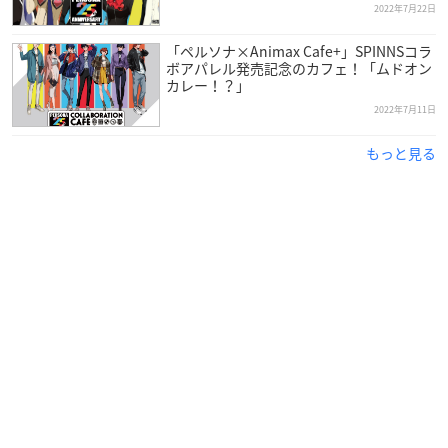
(日)、3月3日(金)、3月4日(土)、3月5日(日)、3月10日(金)、3月1
2022年7月22日
1日(土)、3月12日(日)、3月17日(金)、3月21日(火)
「ペルソナ×Animax Cafe+」SPINNSコラ
ボアパレル発売記念のカフェ！「ムドオン
グランドフィナーレ（コース料理のご提供）：11,000円(税込)
カレー！？」
ラグナヴェールプレミア
2022年7月11日
（大阪府大阪市北区梅田3-1-3 大阪ステーションシティ ノー
スゲートビルディング28F）
もっと見る
開催日：3月24日(金)、3月27日(月)、3月28日(火)、3月29日
(水)、3月30日(木)
【詳細決定】
#ペルソナ
#エスクリ
コラボビュッフェ
〜ようこそベルベットルームパーティーへ〜
コラボウエディングのエスクリが
ベルベットルームをイメージしたイベントを開催！
描き下ろし等身大アクリルのフォトコーナーや
グッズを販売！