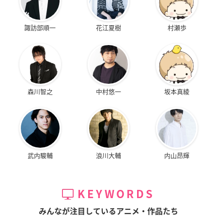
諏訪部順一
花江夏樹
村瀬歩
森川智之
中村悠一
坂本真綾
武内駿輔
浪川大輔
内山昂輝
KEYWORDS
みんなが注目しているアニメ・作品たち