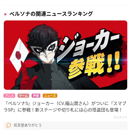
▼詳細▼
https://t.co/3af9RIAfZg
#P3P
#P4G
#P5R
pic.twitt
er.com/EpQ74lMmZ5
ペルソナの関連ニュースランキング
— 【公式】#
ペルソナ
#エスクリ コラボビュッフェ 〜よう
こそベルベットルームパーティーへ〜 (@partyhunter_clb)
January 6, 2023
アニメ
ゲーム
声優
ニュース
『ペルソナ5』ジョーカー（CV.福山潤さん）がついに『スマブ
ラSP』に参戦！新ステージや切り札には心の怪盗団も登場！
9コメント
任天堂ありがとう