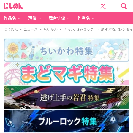
に
じ
め
ん
作品名
声優
舞台俳優
作者名
にじめん
>
ニュース
>
ちいかわ
> 「ちいかわ×ロッテ」可愛すぎるバレンタ