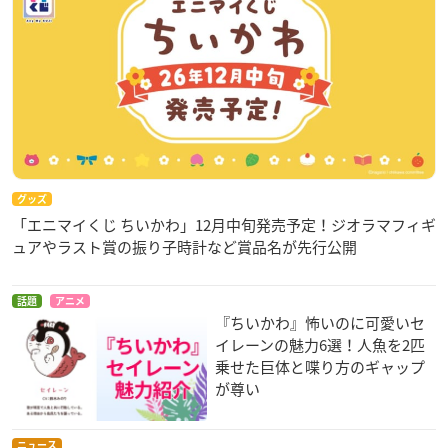
グッズ
「エニマイくじ ちいかわ」12月中旬発売予定！ジオラマフィギ
ュアやラスト賞の振り子時計など賞品名が先行公開
話題
アニメ
『ちいかわ』怖いのに可愛いセ
イレーンの魅力6選！人魚を2匹
乗せた巨体と喋り方のギャップ
が尊い
ニュース