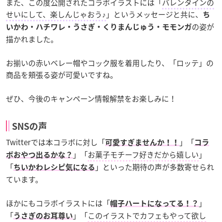
また、この度公開されたコラボイラストには「
バレンタインの
せいにして、楽しんじゃおう♪
」というメッセージと共に、
ち
の姿が
いかわ・ハチワレ・うさぎ・くりまんじゅう・モモンガ
描かれました。
お揃いの赤いベレー帽やコック服を着用したり、「ロッテ」の
商品を頬張る姿が可愛いですね。
ぜひ、今後のキャンペーン情報解禁をお楽しみに！
SNSの声
Twitterでは本コラボに対し「
」「
可愛すぎませんか！！
コラ
」「
お菓子モチーフ好きだから嬉しい
」
ボおやつ出るかな？
「
」といった期待の声が多数寄せられ
ちいかわレシピ気になる
ています。
ほかにもコラボイラストには「
」
帽子ハートになってる！？
「
」「
このイラストでカフェもやって欲し
うさぎのお耳尊い