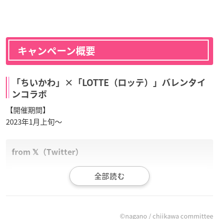
キャンペーン概要
「ちいかわ」×「LOTTE（ロッテ）」バレンタイ
ンコラボ
【開催期間】
2023年1月上旬～
／
#ロッテ
×
#ちいかわ
🍫バレンタインのコラボ💑決定💖
＼
📅2023年1月上旬より
©nagano / chiikawa committee