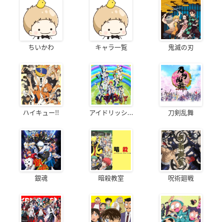
ちいかわ
キャラ一覧
鬼滅の刃
ハイキュー!!
アイドリッシ...
刀剣乱舞
銀魂
暗殺教室
呪術廻戦