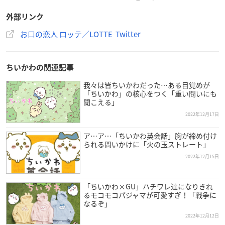
オリジナルグッズが当たる🎁キャンペーンスタート
外部リンク
ちいかわ
レシピ🧁も公開予定✨
ちいかわとお菓子🍫のかわいすぎるコラボ💑を
お口の恋人 ロッテ／LOTTE Twitter
ぜひお楽しみに🎵
pic.twitter.com/H7C4glL8Nq
— お口の恋人 ロッテ／LOTTE【公式】 (@lotte_koibito)
De
ちいかわの関連記事
cember 26, 2022
我々は皆ちいかわだった…ある目覚めが
「ちいかわ」の核心をつく「重い問いにも
聞こえる」
2022年12月17日
ア…ア…「ちいかわ英会話」胸が締め付け
られる問いかけに「火の玉ストレート」
2022年12月15日
「ちいかわ×GU」ハチワレ達になりきれ
るモコモコパジャマが可愛すぎ！「戦争に
なるぞ」
2022年12月12日