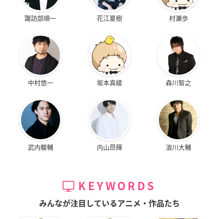
諏訪部順一
花江夏樹
村瀬歩
中村悠一
坂本真綾
森川智之
武内駿輔
内山昂輝
浪川大輔
KEYWORDS
みんなが注目しているアニメ・作品たち