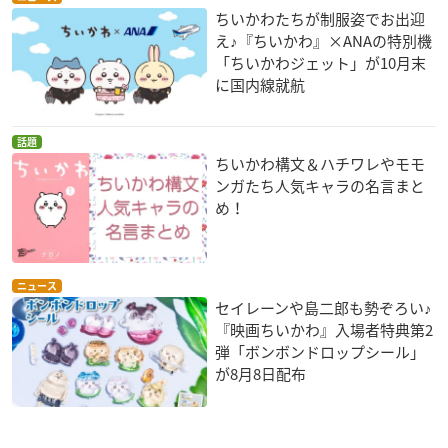
ちいかわたちが制服姿でお出迎
え♪『ちいかわ』×ANAの特別機
「ちいかわジェット」が10月末
に国内線就航
話題
ちいかわ構文＆ハチワレやモモ
ンガたち人気キャラの名言まと
め！
ニュース
セイレーンや島二郎も勢ぞろい♪
『映画ちいかわ』入場者特典第2
弾「ボンボンドロップシール」
が8月8日配布