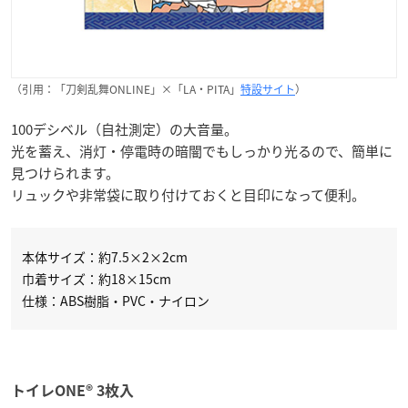
（引用：「刀剣乱舞ONLINE」×「LA・PITA」
特設サイト
）
100デシベル（自社測定）の大音量。
光を蓄え、消灯・停電時の暗闇でもしっかり光るので、簡単に
見つけられます。
リュックや非常袋に取り付けておくと目印になって便利。
本体サイズ：約7.5×2×2cm
巾着サイズ：約18×15cm
仕様：ABS樹脂・PVC・ナイロン
トイレONE® 3枚入