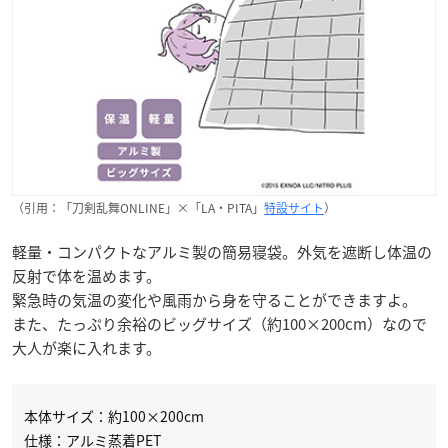
（引用：「刀剣乱舞ONLINE」×「LA・PITA」
特設サイト
）
軽量・コンパクトなアルミ製の簡易寝袋。外気を遮断し体温の
反射で体を温めます。
緊急時の気温の変化や風雨から身を守ることができますよ。
また、たっぷり余裕のビッグサイズ（約100×200cm）なので
大人が楽に入れます。
本体サイズ：約100×200cm
仕様：アルミ蒸着PET