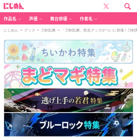
に
じ
め
ん
作品名
声優
舞台俳優
作者名
にじめん
>
グッズ
>
刀剣乱舞
> 「刀剣乱舞」防災グッズがついに登場！刀剣