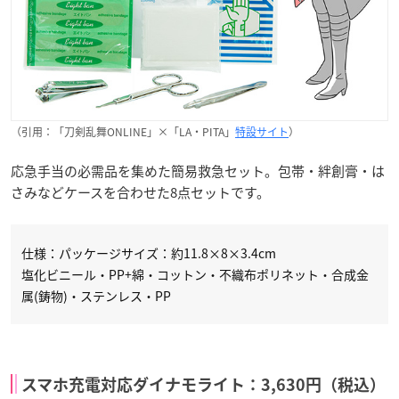
（引用：「刀剣乱舞ONLINE」×「LA・PITA」
特設サイト
）
応急手当の必需品を集めた簡易救急セット。包帯・絆創膏・は
さみなどケースを合わせた8点セットです。
仕様：パッケージサイズ：約11.8×8×3.4cm
塩化ビニール・PP+綿・コットン・不織布ポリネット・合成金
属(鋳物)・ステンレス・PP
スマホ充電対応ダイナモライト：3,630円（税込）