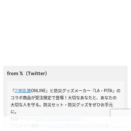
『
刀剣乱舞
ONLINE』と防災グッズメーカー『LA・PITA』の
コラボ商品が受注限定で登場！大切なあなたと、あなたの
大切な人を守る。防災セット・防災グッズをぜひお手元
に。
特設ページ⇒
https://t.co/nvvxecMGSr
アニメイト通販⇒
https://t.co/WkX7tQsuV7
#刀剣乱舞
#と