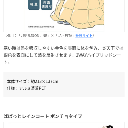
（引用：「刀剣乱舞ONLINE」×「LA・PITA」
特設サイト
）
寒い時は熱を吸収しやすい金色を表面に体を包み、炎天下では
銀色を表面にして熱を反射させます。2WAYハイブリッドシー
ト。
本体サイズ：約213×137cm
仕様：アルミ蒸着PET
ぱぱっとレインコート ポンチョタイプ