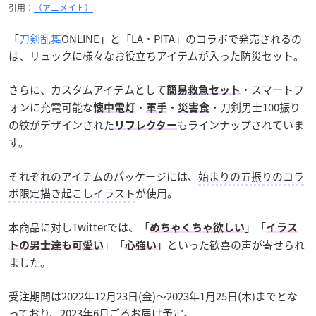
引用：
（アニメイト）
「
刀剣乱舞
ONLINE」と「LA・PITA」のコラボで発売されるの
は、リュックに様々なお役立ちアイテムが入った防災セット。
さらに、カスタムアイテムとして
・スマートフ
簡易救急セット
ォンに充電可能な
・
・
・刀剣男士100振り
懐中電灯
軍手
災害食
の紋がデザインされた
もラインナップされていま
リフレクター
す。
それぞれのアイテムのパッケージには、
始まりの五振りのコラ
ボ限定描き起こしイラスト
が使用。
本商品に対しTwitterでは、「
」「
めちゃくちゃ欲しい
イラス
」「
」といった歓喜の声が寄せられ
トの男士達も可愛い
心強い
ました。
受注期間は2022年12月23日(金)〜2023年1月25日(木)までとな
っており、2023年6月ごろお届け予定。