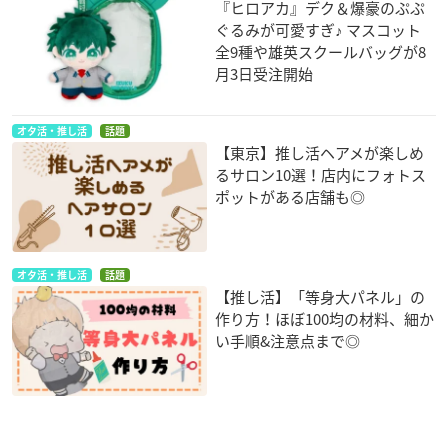
『ヒロアカ』デク＆爆豪のぷぷ
ぐるみが可愛すぎ♪ マスコット
全9種や雄英スクールバッグが8
月3日受注開始
オタ活・推し活
話題
【東京】推し活ヘアメが楽しめ
るサロン10選！店内にフォトス
ポットがある店舗も◎
オタ活・推し活
話題
【推し活】「等身大パネル」の
作り方！ほぼ100均の材料、細か
い手順&注意点まで◎