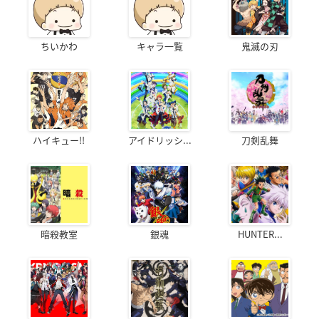
ちいかわ
キャラ一覧
鬼滅の刃
ハイキュー!!
アイドリッシ...
刀剣乱舞
暗殺教室
銀魂
HUNTER...