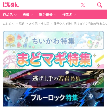
に
じ
め
ん
作品名
声優
舞台俳優
作者名
にじめん
>
話題
>
オタ活・推し活
> 仕事休んで推し活はダメ？有給が取れな