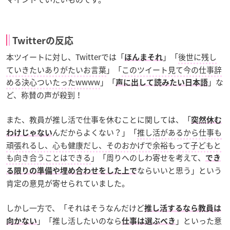
Twitterの反応
本ツイートに対し、Twitterでは「
」「
後世に残し
ほんまそれ
ていきたいありがたいお言葉
」「
このツイート見て今の仕事辞
める決心ついたったwwww
」「
」な
声に出して読みたい日本語
ど、称賛の声が殺到！
また、教員が推し活で仕事を休むことに関しては、「
突然休む
んだからよくない？」「
推し活があるから仕事も
わけじゃない
頑張れるし、心も健康だし、そのおかげで余裕もって子どもと
も向き合うことはできる
」「周りへのしわ寄せを考えて、
でき
ならいいと思う」という
る限りの準備や埋め合わせをした上で
肯定の意見が寄せられていました。
しかし一方で、「それはそうなんだけど
推し活するなら教員は
」「推し活したいのなら
」といった意
向かない
仕事は選ぶべき