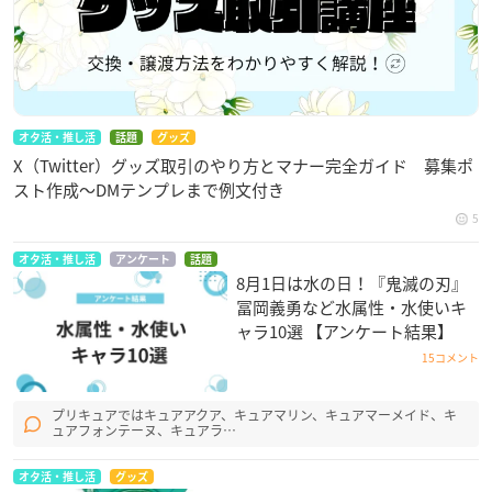
オタ活・推し活
話題
グッズ
X（Twitter）グッズ取引のやり方とマナー完全ガイド 募集ポ
スト作成〜DMテンプレまで例文付き
5
オタ活・推し活
アンケート
話題
8月1日は水の日！『鬼滅の刃』
冨岡義勇など水属性・水使いキ
ャラ10選 【アンケート結果】
15コメント
プリキュアではキュアアクア、キュアマリン、キュアマーメイド、キ
ュアフォンテーヌ、キュアラ…
オタ活・推し活
グッズ