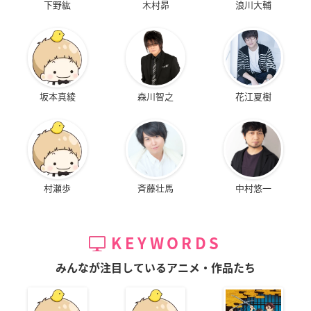
下野紘
木村昴
浪川大輔
坂本真綾
森川智之
花江夏樹
村瀬歩
斉藤壮馬
中村悠一
KEYWORDS
みんなが注目しているアニメ・作品たち