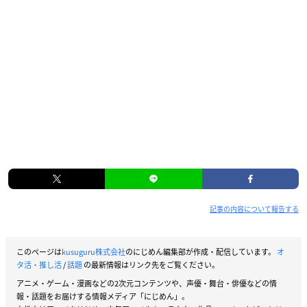
記事の内容について報告する
このページは
kusuguru株式会社
のにじめん編集部が作成・配信しています。
オ
タ活・推し活
/
話題
の最新情報はリンク先をご覧ください。
アニメ・ゲーム・漫画などの2次元コンテンツや、声優・舞台・俳優などの情
報・話題をお届けする情報メディア「にじめん」。