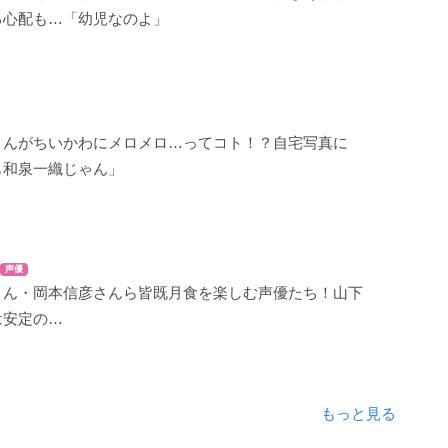
る心配も…「幼児なのよ」
さんがちいかわにメロメロ…ってコト！？自宅写真に
も和泉一織じゃん」
声優
さん・岡本信彦さんら皆既月食を楽しむ声優たち！山下
は安定の…
もっと見る