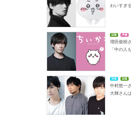
わいすぎ
話題
声優
増田俊樹
「中の人
写真
話題
中村悠一
大輝さん