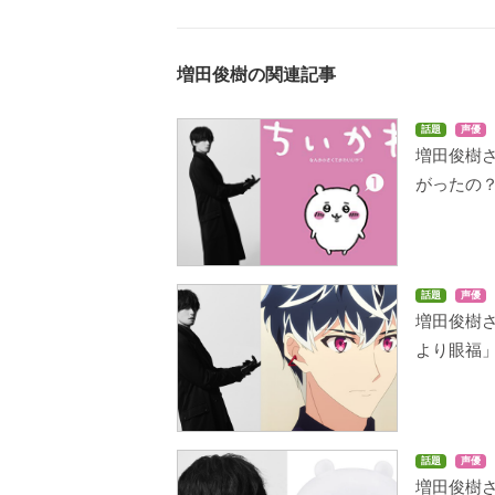
増田俊樹の関連記事
話題
声優
増田俊樹
がったの
話題
声優
増田俊樹
より眼福
話題
声優
増田俊樹