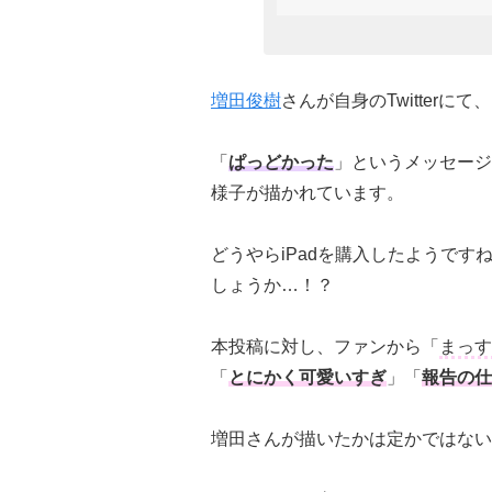
増田俊樹
さんが自身のTwitterに
「
ぱっどかった
」というメッセージ
様子が描かれています。
どうやらiPadを購入したようで
しょうか…！？
本投稿に対し、ファンから「
まっす
「
とにかく可愛いすぎ
」「
報告の仕
増田さんが描いたかは定かではない