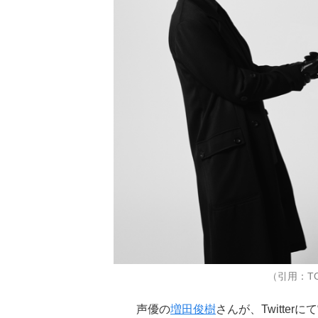
（引用：TOY
声優の
増田俊樹
さんが、Twitte