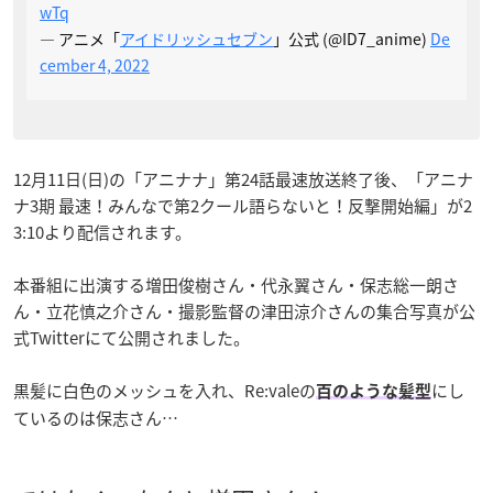
wTq
— アニメ「
アイドリッシュセブン
」公式 (@ID7_anime)
De
cember 4, 2022
12月11日(日)の「アニナナ」第24話最速放送終了後、「アニナ
ナ3期 最速！みんなで第2クール語らないと！反撃開始編」が2
3:10より配信されます。
本番組に出演する増田俊樹さん・代永翼さん・保志総一朗さ
ん・立花慎之介さん・撮影監督の津田涼介さんの集合写真が公
式Twitterにて公開されました。
黒髪に白色のメッシュを入れ、Re:valeの
にし
百のような髪型
ているのは保志さん…