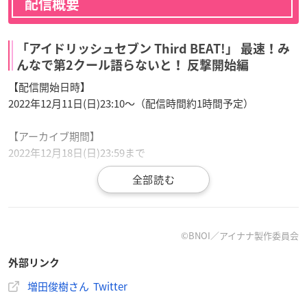
配信概要
「アイドリッシュセブン Third BEAT!」 最速！み
んなで第2クール語らないと！ 反撃開始編
【配信開始日時】
2022年12月11日(日)23:10～（配信時間約1時間予定）
【アーカイブ期間】
2022年12月18日(日)23:59まで
【出演者】
増田俊樹
（和泉一織役）、代永翼（和泉三月役）、保志総一朗
（百役）、立花慎之介（千役）
コーナーゲスト：津田涼介（撮影監督）
©BNOI／アイナナ製作委員会
外部リンク
【チケット販売期間】
2022年12月4日(日)23:00～12月18日(日)21:00
増田俊樹さん Twitter