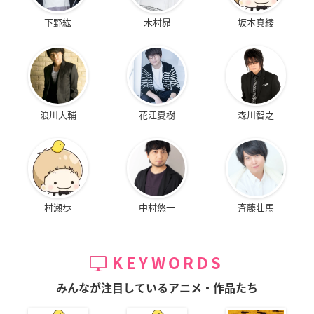
下野紘
木村昴
坂本真綾
浪川大輔
花江夏樹
森川智之
村瀬歩
中村悠一
斉藤壮馬
KEYWORDS
みんなが注目しているアニメ・作品たち