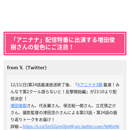
「アニナナ」配信特番に出演する増田俊
樹さんの髪色にご注目！
12/11(日)第24話最速放送終了後、『
#アニナナ3期
最速！み
んなで第2クール語らないと！反撃開始編』が23:10より配
信決定 ！
増田俊樹
さん、代永翼さん、保志総一朗さん、立花慎之介
さん、撮影監督の津田涼介さんによる第23話・第24話の振
り返りトークをお届け！
詳細→
https://t.co/5m52pmQjmW
pic.twitter.com/YxWjnNj