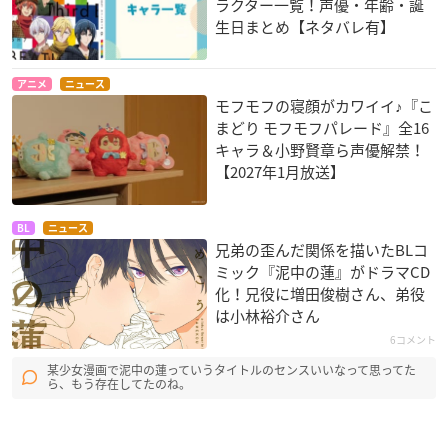
ラクター一覧！声優・年齢・誕
生日まとめ【ネタバレ有】
アニメ
ニュース
モフモフの寝顔がカワイイ♪『こ
まどり モフモフパレード』全16
キャラ＆小野賢章ら声優解禁！
【2027年1月放送】
BL
ニュース
兄弟の歪んだ関係を描いたBLコ
ミック『泥中の蓮』がドラマCD
化！兄役に増田俊樹さん、弟役
は小林裕介さん
6コメント
某少女漫画で泥中の蓮っていうタイトルのセンスいいなって思ってた
ら、もう存在してたのね。