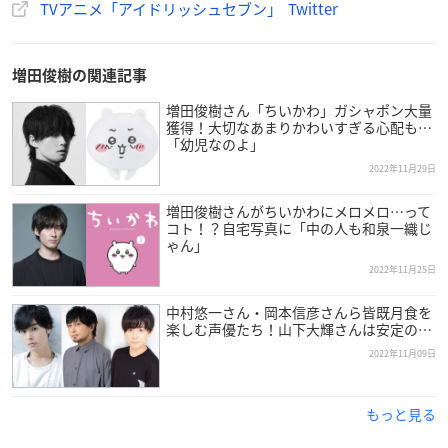
TVアニメ「アイドリッシュセブン」 Twitter
【チケット価格】
ABEMAプレミアム割引チケット：ABEMAコイン 1,330コイン
（1,596円相当）
増田俊樹の関連記事
一般チケット：ABEMAコイン 1,670コイン（2,004円相当）
チケット販売は
こちら
増田俊樹さん「ちいかわ」ガシャポン大量
獲得！大切なあまりかわいすぎる心配も…
「幼児なのよ」
2022年11月29日
増田俊樹さんがちいかわにメロメロ…って
コト！？自宅写真に「中の人も和泉一織じ
ゃん」
2022年11月25日
中村悠一さん・岡本信彦さんら皆既月食を
楽しむ声優たち！山下大輝さんは安定の…
2022年11月09日
もっと見る