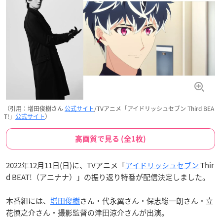
（引用：増田俊樹さん
公式サイト
/TVアニメ「アイドリッシュセブン Third BEA
T!」
公式サイト
）
高画質で見る (全1枚)
2022年12月11日(日)に、TVアニメ「
アイドリッシュセブン
Thir
d BEAT!（アニナナ
）」の振り返り特番が配信決定しました。
本番組には、
増田俊樹
さん・代永翼さん・保志総一朗さん・立
花慎之介さん・撮影監督の津田涼介さんが出演。