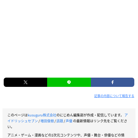
記事の内容について報告する
このページは
kusuguru株式会社
のにじめん編集部が作成・配信しています。
ア
イドリッシュセブン
/
増田俊樹
/
話題
/
声優
の最新情報はリンク先をご覧くださ
い。
アニメ・ゲーム・漫画などの2次元コンテンツや、声優・舞台・俳優などの情