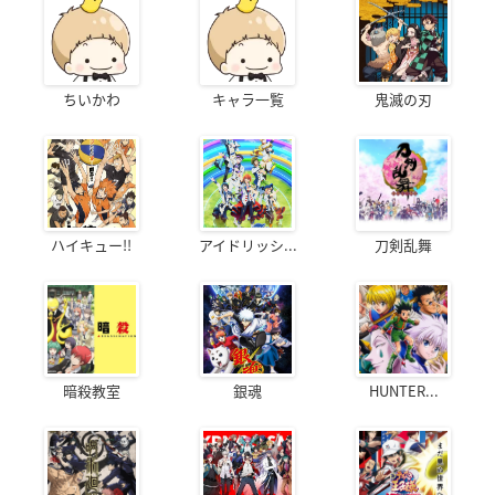
ちいかわ
キャラ一覧
鬼滅の刃
ハイキュー!!
アイドリッシ...
刀剣乱舞
暗殺教室
銀魂
HUNTER...