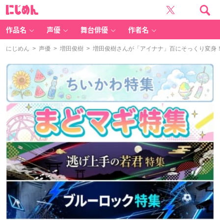
に
じ
め
ん
作品名
声優
舞台俳優
作者名
にじめん
>
声優
>
増田俊樹
> 増田俊樹さんが「アイナナ」百にそっくり変身