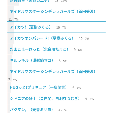
18
暗殺教室（茅野カエデ）
12%
アイドルマスター シンデレラガールズ（新田美波）
11
7%
10
アイカツ!（夏樹みくる）
7%
10
アイカツオンパレード!（夏樹みくる）
7%
9
たまこまーけっと（北白川たまこ）
6%
8
キルラキル（満艦飾マコ）
5%
アイドルマスター シンデレラガールズ（新田美波）
7
5%
6
HUGっと!プリキュア（一条蘭世）
4%
5
シドニアの騎士（星白閑、白羽衣つむぎ）
3%
4
バクマン。（天音ミサヨ）
3%