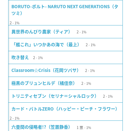
BORUTO-ボルト- NARUTO NEXT GENERATIONS（タ
ツミ）
2
1%
2
異世界のんびり農家（ティア）
1%
2
「艦これ」いつかあの海で（最上）
1%
2
吹き替え
1%
2
Classroom☆Crisis（花岡ツバサ）
1%
2
極黒のブリュンヒルデ（橘佳奈）
1%
2
トリニティセブン（セリナ＝シャルロック）
1%
カード・バトルZERO（ハッピー・ピーチ・フラワー）
2
1%
1
票
六畳間の侵略者!?（笠置静香）
1%