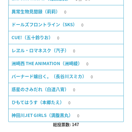
0
異常生物見聞録（莉莉）
0
ドールズフロントライン（SKS）
0
CUE!（五十鈴りお）
0
レヱル・ロマネスク（汽子）
0
洲崎西 THE ANIMATION（洲崎綾）
0
バーナード嬢曰く。（長谷川スミカ）
0
惑星のさみだれ（白道八宵）
0
ひもてはうす（本郷たえ）
0
神田川JET GIRLS（満腹黒丸）
総投票数: 147