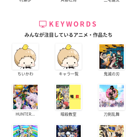
KEYWORDS
みんなが注目しているアニメ・作品たち
ちいかわ
キャラ一覧
鬼滅の刃
HUNTER...
暗殺教室
刀剣乱舞