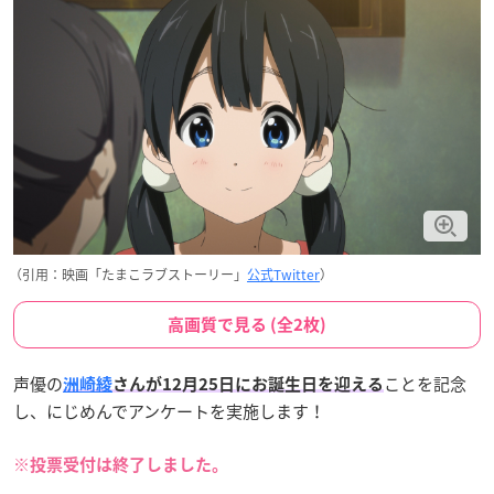
（引用：映画「たまこラブストーリー」
公式Twitter
）
高画質で見る (全2枚)
声優の
ことを記念
洲崎綾
さんが12月25日にお誕生日
を迎える
し、にじめんでアンケートを実施します！
※投票受付は終了しました。