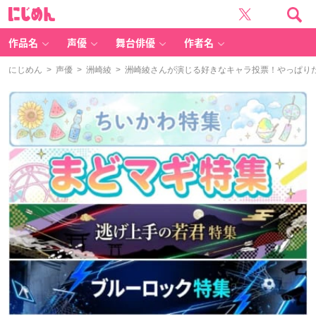
に
じ
め
ん
作品名
声優
舞台俳優
作者名
にじめん
>
声優
>
洲崎綾
> 洲崎綾さんが演じる好きなキャラ投票！やっぱり