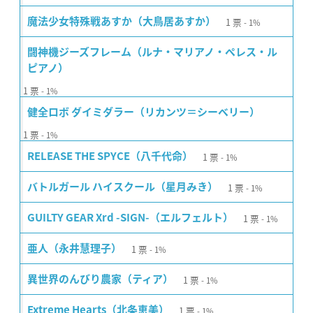
1
票
魔法少女特殊戦あすか（大鳥居あすか）
1%
闘神機ジーズフレーム（ルナ・マリアノ・ペレス・ル
ピアノ）
1
票
1%
健全ロボ ダイミダラー（リカンツ＝シーベリー）
1
票
1%
1
票
RELEASE THE SPYCE（八千代命）
1%
1
票
バトルガール ハイスクール（星月みき）
1%
1
票
GUILTY GEAR Xrd -SIGN-（エルフェルト）
1%
1
票
亜人（永井慧理子）
1%
1
票
異世界のんびり農家（ティア）
1%
1
票
Extreme Hearts（北条恵美）
1%