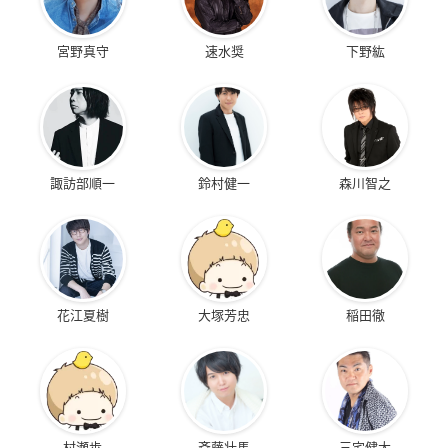
宮野真守
速水奨
下野紘
諏訪部順一
鈴村健一
森川智之
花江夏樹
大塚芳忠
稲田徹
村瀬歩
斉藤壮馬
三宅健太