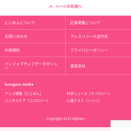
ページの先頭へ
にじめんについて
記事掲載について
お問い合わせ
プレスリリース送付先
利用規約
プライバシーポリシー
インフォマティブデータポリシ
運営会社
ー
kusuguru
media
アニメ情報［にじめん］
科学ニュース［ナゾロジー］
メンタルケア［ココロジー］
心理テスト［シンリ］
Copyright 2013 nijimen.