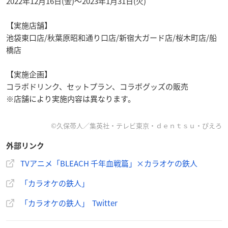
2022年12月16日(金)～2023年1月31日(火)
【実施店舗】
池袋東口店/秋葉原昭和通り口店/新宿大ガード店/桜木町店/船
橋店
【実施企画】
コラボドリンク、セットプラン、コラボグッズの販売
※店舗により実施内容は異なります。
©久保帯人／集英社・テレビ東京・ｄｅｎｔｓｕ・ぴえろ
外部リンク
TVアニメ「BLEACH 千年血戦篇」×カラオケの鉄人
「カラオケの鉄人」
「カラオケの鉄人」 Twitter