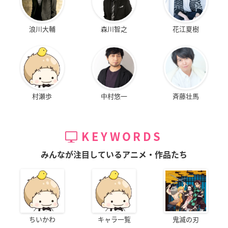
浪川大輔
森川智之
花江夏樹
村瀬歩
中村悠一
斉藤壮馬
KEYWORDS
みんなが注目しているアニメ・作品たち
ちいかわ
キャラ一覧
鬼滅の刃