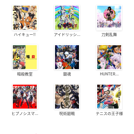
ハイキュー!!
アイドリッシ...
刀剣乱舞
暗殺教室
銀魂
HUNTER...
ヒプノシスマ...
呪術廻戦
テニスの王子様