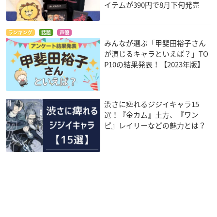
イテムが390円で8月下旬発売
ランキング
話題
声優
みんなが選ぶ「甲斐田裕子さん
が演じるキャラといえば？」TO
P10の結果発表！【2023年版】
渋さに痺れるジジイキャラ15
選！『金カム』土方、『ワン
ピ』レイリーなどの魅力とは？