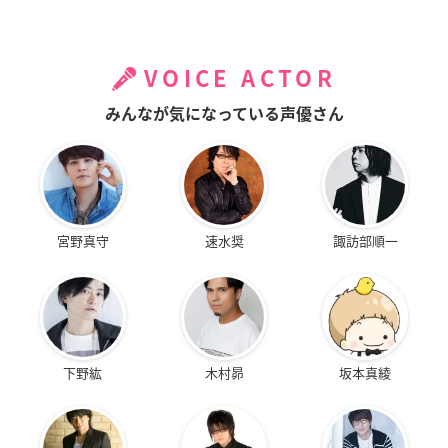
VOICE ACTOR
みんなが気になっている声優さん
宮野真守
速水奨
諏訪部順一
下野紘
木村昴
坂本真綾