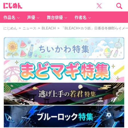
に
じ
め
ん
作品名
声優
舞台俳優
作者名
にじめん
>
ニュース
>
BLEACH
> 「BLEACH×カラ鉄」日番谷冬獅郎らイ