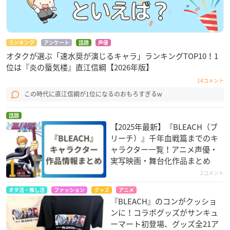
ランキング
アンケート
話題
声優
オタクが選ぶ「速水奨が演じるキャラ」ランキングTOP10！1
位は『炎の蜃気楼』直江信綱【2026年版】
14コメント
この時代に直江信綱が1位になるのおもろすぎるw
話題
【2025年最新】『BLEACH（ブ
リーチ）』千年血戦篇までのキ
ャラクター一覧！アニメ声優・
実写映画・舞台化作品まとめ
2コメント
オタ活・推し活
ファッション
グッズ
アニメ
『BLEACH』のコンがクッショ
ンに！コラボグッズがサンキュ
ーマート初登場、グッズ全21ア