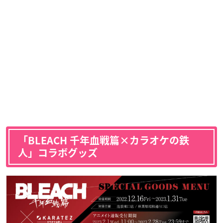
「BLEACH 千年血戦篇×カラオケの鉄
人」コラボグッズ