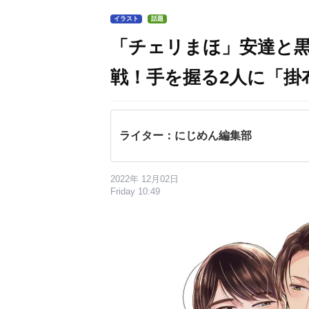
イラスト
話題
「チェリまほ」安達と
戦！手を握る2人に「掛
ライター：にじめん編集部
2022年 12月02日
Friday 10:49