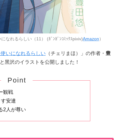
らしい（11） (ｶﾞﾝｶﾞﾝｺﾐｯｸｽpixiv)
Amazon
）
法使いになれるらしい
（チェリまほ）」の作者・
豊
て安達と⿊沢のイラストを公開しました！
Point
ー観戦
こす安達
る2人が尊い