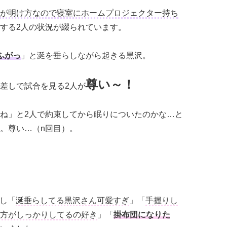
が明け方なので寝室にホームプロジェクター持ち
する2人の状況が綴られています。
ふがっ
」と涎を垂らしながら起きる黒沢。
尊い～！
差しで試合を見る2人が
ね」と2人で約束してから眠りについたのかな…と
。尊い…（n回目）。
対し「
涎垂らしてる黒沢さん可愛すぎ
」「
手握りし
方がしっかりしてるの好き
」「
掛布団になりた