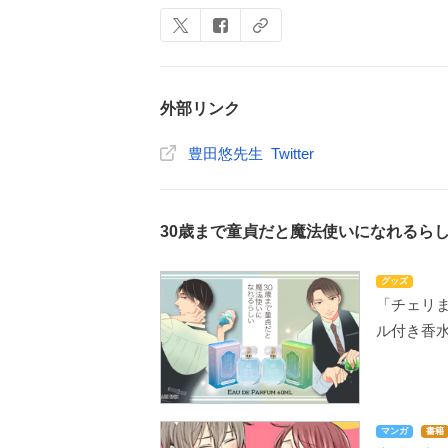
外部リンク
豊田悠先生 Twitter
30歳まで童貞だと魔法使いになれるら
グッズ
「チェリ
ル付き香
マンガ
書籍