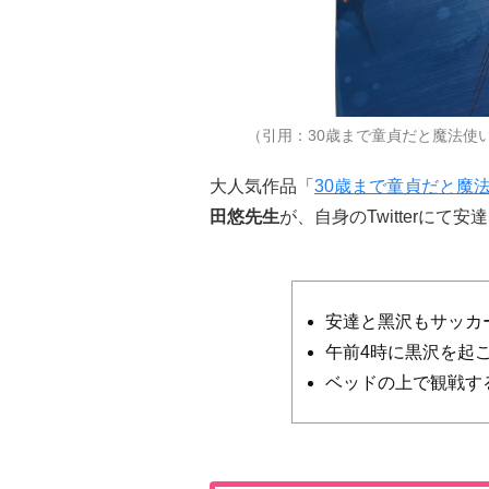
（引用：30歳まで童貞だと魔法使いになれる
大人気作品「
30歳まで童貞だと魔
田悠先生
が、自身のTwitterに
安達と⿊沢もサッカ
午前4時に黒沢を起
ベッドの上で観戦す