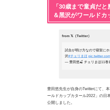
「30歳まで童貞だ
＆⿊沢がワールドカ
試合が明け方なので寝室にホ
沢
#チェリまほ
pic.twitter.
— 豊田悠🍒 チェリまほ11巻11/
豊田悠先生が自身のTwitterにて、
ールドカップカタール2022」の
公開しました。