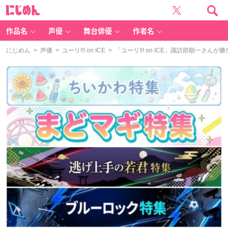
に
じ
め
ん
作品名
声優
舞台俳優
作者名
にじめん
>
声優
>
ユーリ!!! on ICE
> 「ユーリ!!! on ICE」諏訪部順一