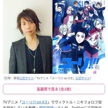
（引用：俳協
公式サイト
／TVアニメ「ユーリ!!! on ICE」
公式サイト
）
高画質で見る (全1枚)
TVアニメ「
ユーリ!!! on ICE
」でヴィクトル・ニキフォロフ役
を担当している声優・
諏訪部順一
さんが、Twitterにて同作の