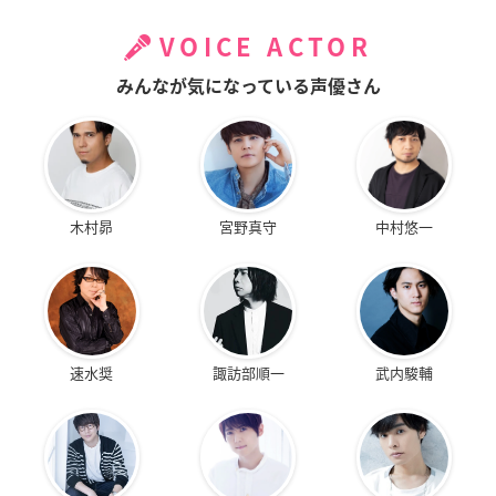
VOICE ACTOR
みんなが気になっている声優さん
木村昴
宮野真守
中村悠一
速水奨
諏訪部順一
武内駿輔