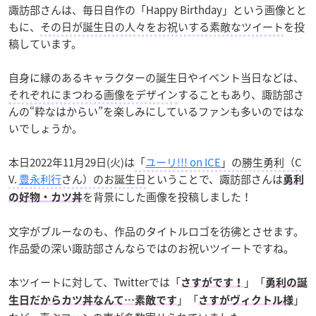
諏訪部さんは、毎日自作の「Happy Birthday」という画像とと
もに、
その日が誕生日の人々をお祝いする素敵なツイート
を投
稿しています。
自身に縁のあるキャラクターの誕生日やイベント当日などは、
それぞれにまつわる画像をデザイン
することもあり、諏訪部さ
んの“粋なはからい”を楽しみにしているファンも多いのではな
いでしょうか。
本日2022年11月29日(火)は
「
ユーリ!!! on ICE
」の勝生勇利（C
V.
豊永利行
さん）のお誕生日
ということで、諏訪部さんは
勇利
を背景にした画像を投稿しました！
の好物・カツ丼
文字がブルーなのも、作品のタイトルロゴを彷彿とさせます。
作品愛の深い諏訪部さんならではのお祝いツイートですね。
本ツイートに対して、Twitterでは「
」「
さすがです！
勇利の誕
」「
」
生日だからカツ丼なんて…素敵です
さすがヴィクトル様