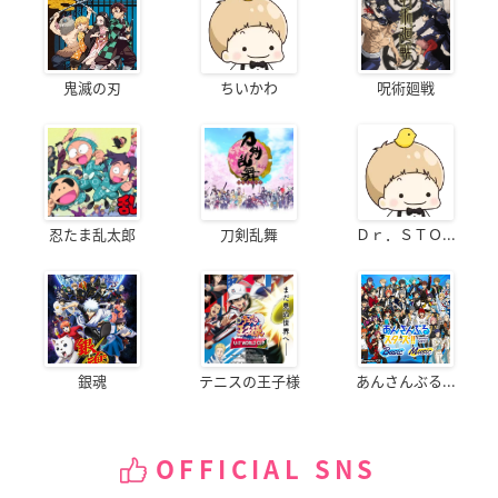
鬼滅の刃
ちいかわ
呪術廻戦
忍たま乱太郎
刀剣乱舞
Ｄｒ．ＳＴＯ...
銀魂
テニスの王子様
あんさんぶる...
OFFICIAL SNS