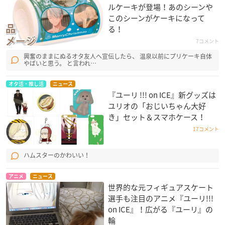
ルケーキが登場！あのシーンや
このシーンがケーキになって
る！
7コメント
興奮のままにぬるオタ友人へ宣伝したら、 温泉以前にプリケーキ自体
やばいと思う。 と言われ…
オタ活・推し活
ニュース
『ユーリ !!! on ICE』新グッズは
ユリオの「おじいちゃん大好
き」セット＆スマホケース！
17コメント
ハムスターのかわいい！
アニメ
ニュース
世界的な元フィギュアスケート
選手も注目のアニメ『ユーリ!!!
on ICE』！広がる『ユーリ』の
輪