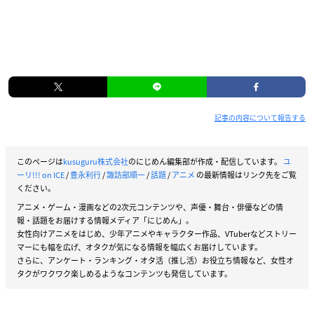
記事の内容について報告する
このページは
kusuguru株式会社
のにじめん編集部が作成・配信しています。
ユ
ーリ!!! on ICE
/
豊永利行
/
諏訪部順一
/
話題
/
アニメ
の最新情報はリンク先をご覧
ください。
アニメ・ゲーム・漫画などの2次元コンテンツや、声優・舞台・俳優などの情
報・話題をお届けする情報メディア「にじめん」。
女性向けアニメをはじめ、少年アニメやキャラクター作品、VTuberなどストリー
マーにも幅を広げ、オタクが気になる情報を幅広くお届けしています。
さらに、アンケート・ランキング・オタ活（推し活）お役立ち情報など、女性オ
タクがワクワク楽しめるようなコンテンツも発信しています。