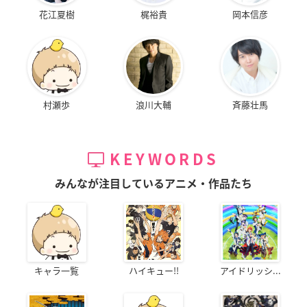
花江夏樹
梶裕貴
岡本信彦
村瀬歩
浪川大輔
斉藤壮馬
KEYWORDS
みんなが注目しているアニメ・作品たち
キャラ一覧
ハイキュー!!
アイドリッシ...