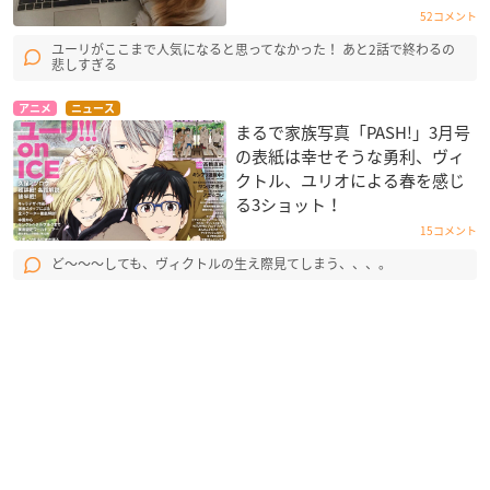
52コメント
ユーリがここまで人気になると思ってなかった！ あと2話で終わるの
悲しすぎる
アニメ
ニュース
まるで家族写真「PASH!」3月号
の表紙は幸せそうな勇利、ヴィ
クトル、ユリオによる春を感じ
る3ショット！
15コメント
ど〜〜〜しても、ヴィクトルの生え際見てしまう、、、。