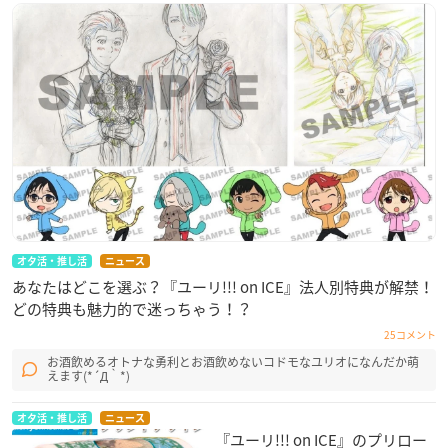
オタ活・推し活
ニュース
あなたはどこを選ぶ？『ユーリ!!! on ICE』法人別特典が解禁！
どの特典も魅力的で迷っちゃう！？
25コメント
お酒飲めるオトナな勇利とお酒飲めないコドモなユリオになんだか萌
えます(*´Д｀*)
オタ活・推し活
ニュース
『ユーリ!!! on ICE』のプリロー