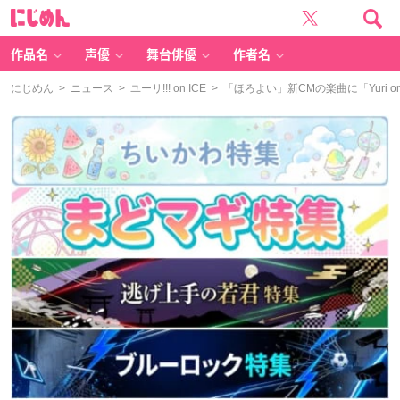
に
じ
め
ん
作品名
声優
舞台俳優
作者名
にじめん
>
ニュース
>
ユーリ!!! on ICE
> 「ほろよい」新CMの楽曲に「Yuri 