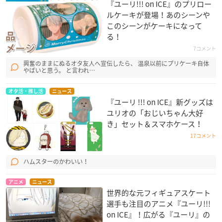
『ユーリ!!! on ICE』のプリロー
ルケーキが登場！あのシーンや
このシーンがケーキになって
る！
7コメント
興奮のままにぬるオタ友人へ宣伝したら、 温泉以前にプリケーキ自体
やばいと思う。 と言われ…
オタ活・推し活
ニュース
『ユーリ !!! on ICE』新グッズは
ユリオの「おじいちゃん大好
き」セット＆スマホケース！
17コメント
ハムスターのかわいい！
アニメ
ニュース
世界的な元フィギュアスケート
選手も注目のアニメ『ユーリ!!!
on ICE』！広がる『ユーリ』の