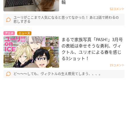
輪
52コメント
ユーリがここまで人気になると思ってなかった！ あと2話で終わるの
悲しすぎる
アニメ
ニュース
まるで家族写真「PASH!」3月号
の表紙は幸せそうな勇利、ヴィ
クトル、ユリオによる春を感じ
る3ショット！
15コメント
ど〜〜〜しても、ヴィクトルの生え際見てしまう、、、。