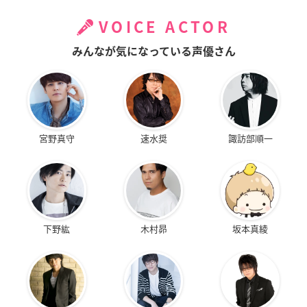
VOICE ACTOR
みんなが気になっている声優さん
宮野真守
速水奨
諏訪部順一
下野紘
木村昴
坂本真綾