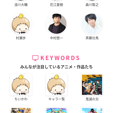
浪川大輔
花江夏樹
森川智之
村瀬歩
中村悠一
斉藤壮馬
KEYWORDS
みんなが注目しているアニメ・作品たち
ちいかわ
キャラ一覧
鬼滅の刃