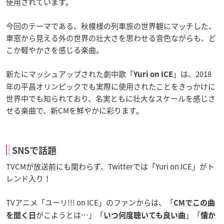
使用されています。
今回のテーマである、秋模様の列車旅の世界観にマッチした、
車窓から見える外の世界の壮大さを思わせる音色ながらも、ど
こか軽やかさを感じる楽曲。
新たにマッシュアップされた劇中歌「
」は、2018
Yuri on ICE
年の平昌オリンピックでも実際に使用されたことをきっかけに
世界中でも知られており、名実ともに壮大なスケールを感じさ
せる楽曲で、新CMを鮮やかに彩ります。
SNSで話題
TVCMが放送前にも関わらず、Twitterでは「Yuri on ICE」がト
レンド入り！
TVアニメ「ユーリ!!! on ICE」のファンからは、「
CMでこの曲
がこようとは…
」「
」「
を聞く日
いつ何度聴いても良い曲
懐か