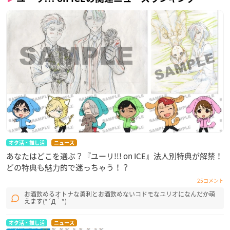
オタ活・推し活
ニュース
あなたはどこを選ぶ？『ユーリ!!! on ICE』法人別特典が解禁！
どの特典も魅力的で迷っちゃう！？
25コメント
お酒飲めるオトナな勇利とお酒飲めないコドモなユリオになんだか萌
えます(*´Д｀*)
オタ活・推し活
ニュース