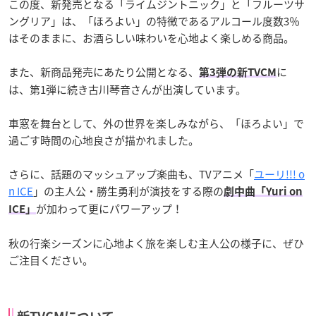
この度、新発売となる「ライムジントニック」と「フルーツサ
ングリア」は、「ほろよい」の特徴であるアルコール度数3％
はそのままに、お酒らしい味わいを心地よく楽しめる商品。
また、新商品発売にあたり公開となる、
に
第3弾の新TVCM
は、第1弾に続き古川琴音さんが出演しています。
車窓を舞台として、外の世界を楽しみながら、「ほろよい」で
過ごす時間の心地良さが描かれました。
さらに、話題のマッシュアップ楽曲も、TVアニメ「
ユーリ!!! o
n ICE
」の主人公・勝生勇利が演技をする際の
劇中曲「Yuri on
が加わって更にパワーアップ！
ICE」
秋の行楽シーズンに心地よく旅を楽しむ主人公の様子に、ぜひ
ご注目ください。