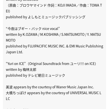
（原曲：ブロウヤマインド 作詞：KOJI IMADA／作曲：TOWA T
EI）
published by よしもとミュージックパブリッシング
“今夜はブギー・バック nice vocal”
written by K.OZAWA / M.KOSHIMA / S.MATSUMOTO / Y. MATSU
MOTO
published by FUJIPACIFIC MUSIC INC. & EMI Music Publishing
Japan Ltd.
“Yuri on ICE”（Original Soundtrack from ユーリ!!! on ICE）
written by 梅林太郎
published by テレビ朝日ミュージック
美波 appears by the courtesy of Waner Music Japan Inc.
大橋ちっぽけ appears by the courtesy of UNIVERSAL MUSIC L
LC