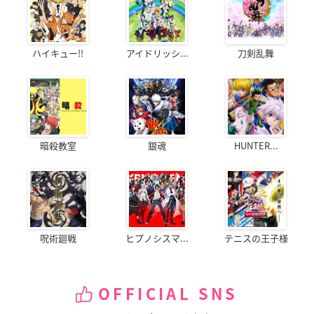
ハイキュー!!
アイドリッシ...
刀剣乱舞
暗殺教室
銀魂
HUNTER...
呪術廻戦
ヒプノシスマ...
テニスの王子様
OFFICIAL SNS