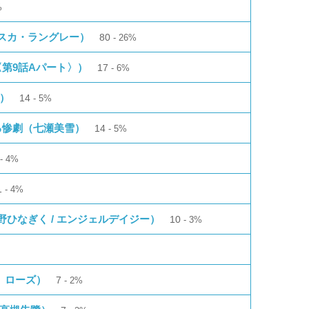
%
スカ・ラングレー）
80
26%
第9話Aパート〉）
17
6%
）
14
5%
る惨劇（七瀬美雪）
14
5%
1
4%
1
4%
ひなぎく / エンジェルデイジー）
10
3%
、ローズ）
7
2%