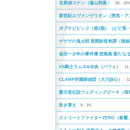
名探偵コナン（遠山和葉）
86
28
新世紀エヴァンゲリオン（惣流・ア
ポプテピピック（第2期）（ピピ美〈
ゲゲゲの鬼太郎 異聞妖怪奇譚（猫娘
金田一少年の事件簿 悲報島 新たな
VS騎士ラムネ&40炎（パフェ）
1
CLAMP学園探偵団（大川詠心）
1
愛天使伝説ウェディングピーチ（珠野
吹き替え
9
3%
ストリートファイターZERO（春麗