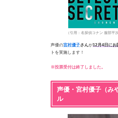
（引用：名探偵コナン 服部平
声優の
宮村優子
さん
が
12月4日に
トを実施します！
※投票受付は終了しました。
声優・宮村優子（み
ル